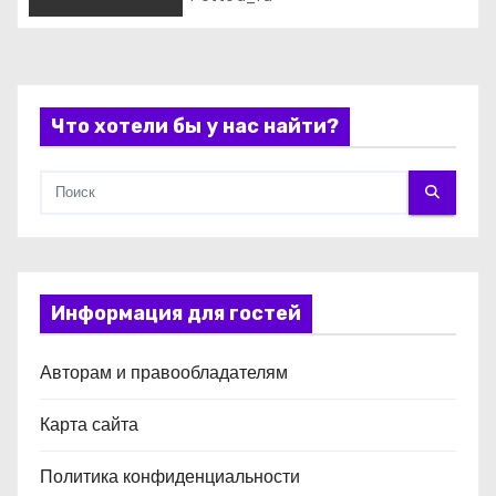
и
с
я
Что хотели бы у нас найти?
м
Информация для гостей
Авторам и правообладателям
Карта сайта
Политика конфиденциальности