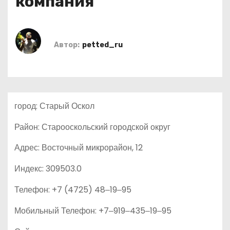
компания
о
м
у
Автор:
petted_ru
город: Старый Оскол
Район: Старооскольский городской округ
Адрес: Восточный микрорайон, 12
Индекс: 309503.0
Телефон: +7 (4725) 48‒19‒95
Мобильный Телефон: +7‒919‒435‒19‒95