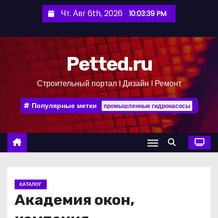
П
Чт. Авг 6th, 2026
10:03:39 PM
е
р
е
Petted.ru
й
т
Строительный портал l Дизайн l Ремонт
и
к
Популярные метки
промышленные гидронасосы
с
о
д
е
р
ж
КАТАЛОГ
и
Академия окон,
м