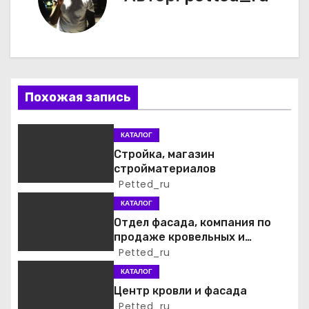
и
г
а
ц
Похожая запись
и
КАТАЛОГ
я
Стройка, магазин
стройматериалов
п
Petted_ru
о
КАТАЛОГ
Отдел фасада, компания по
з
продаже кровельных и
фасадных материалов
Petted_ru
а
КАТАЛОГ
п
Центр кровли и фасада
Petted_ru