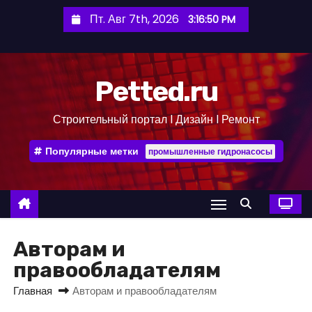
П
Пт. Авг 7th, 2026
3:16:51 PM
е
р
е
Petted.ru
й
т
Строительный портал l Дизайн l Ремонт
и
к
Популярные метки
промышленные гидронасосы
с
о
д
е
р
Авторам и
ж
правообладателям
и
Главная
Авторам и правообладателям
м