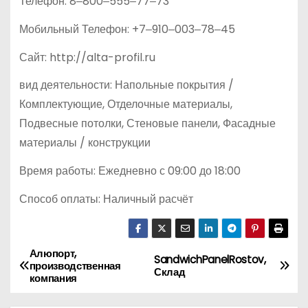
Телефон: 8‒800‒555‒77‒73
Мобильный Телефон: +7‒910‒003‒78‒45
Сайт: http://alta-profil.ru
вид деятельности: Напольные покрытия /
Комплектующие, Отделочные материалы,
Подвесные потолки, Стеновые панели, Фасадные
материалы / конструкции
Время работы: Ежедневно с 09:00 до 18:00
Способ оплаты: Наличный расчёт
Алюпорт,
Н
SandwichPanelRostov,
производственная
Склад
компания
а