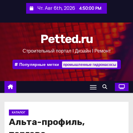
П
Чт. Авг 6th, 2026
4:50:01 PM
е
р
е
Petted.ru
й
т
Строительный портал l Дизайн l Ремонт
и
к
Популярные метки
промышленные гидронасосы
с
о
д
е
р
ж
КАТАЛОГ
и
Альта-профиль,
м