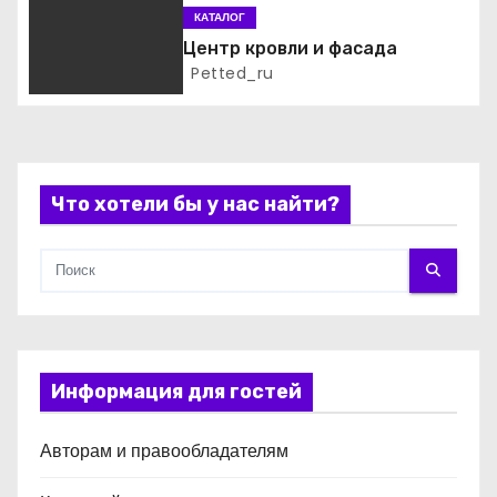
КАТАЛОГ
п
Центр кровли и фасада
и
Petted_ru
с
я
Что хотели бы у нас найти?
м
Информация для гостей
Авторам и правообладателям