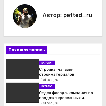
в
и
Автор:
petted_ru
г
а
ц
Похожая запись
и
я
КАТАЛОГ
Стройка, магазин
п
стройматериалов
Petted_ru
о
КАТАЛОГ
з
Отдел фасада, компания по
продаже кровельных и
а
фасадных материалов
Petted_ru