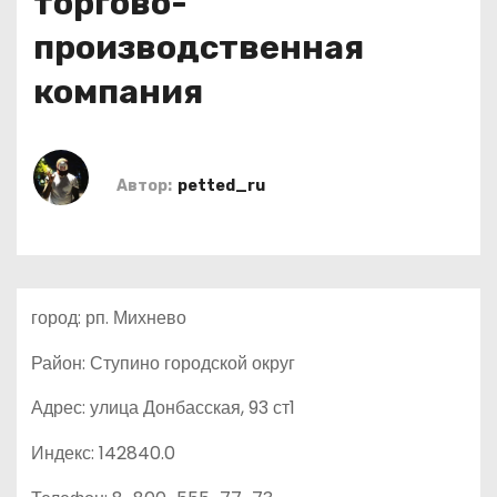
торгово-
о
производственная
м
у
компания
Автор:
petted_ru
город: рп. Михнево
Район: Ступино городской округ
Адрес: улица Донбасская, 93 ст1
Индекс: 142840.0