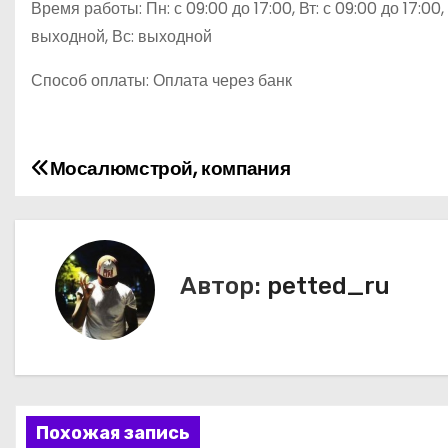
Время работы: Пн: с 09:00 до 17:00, Вт: с 09:00 до 17:00, С
выходной, Вс: выходной
Способ оплаты: Оплата через банк
Мосалюмстрой, компания
Н
а
в
Автор:
petted_ru
и
г
а
ц
Похожая запись