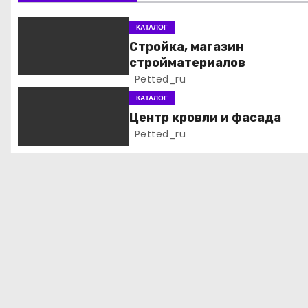
и
КАТАЛОГ
я
Стройка, магазин
стройматериалов
п
Petted_ru
о
КАТАЛОГ
Центр кровли и фасада
з
Petted_ru
а
п
и
с
я
м