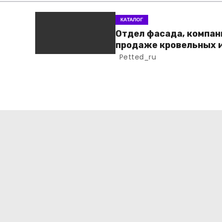
КАТАЛОГ
Отдел фасада, компан
продаже кровельных 
фасадных материало
Petted_ru