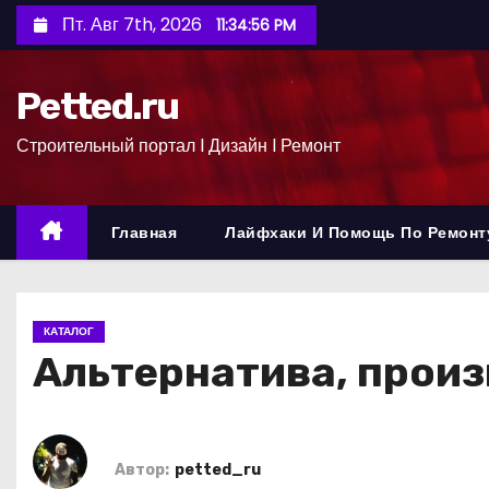
П
Пт. Авг 7th, 2026
11:34:57 PM
е
р
Petted.ru
е
й
Строительный портал l Дизайн l Ремонт
т
и
к
Главная
Лайфхаки И Помощь По Ремонт
с
о
д
КАТАЛОГ
е
Альтернатива, прои
р
ж
и
м
Автор:
petted_ru