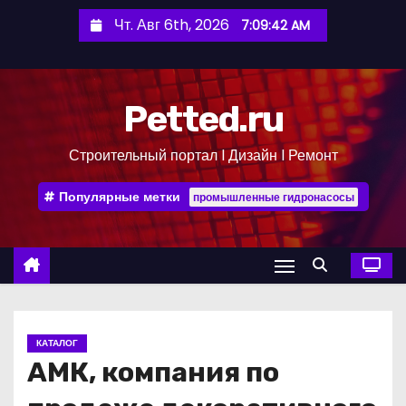
П
Чт. Авг 6th, 2026
7:09:43 AM
е
р
е
Petted.ru
й
т
Строительный портал l Дизайн l Ремонт
и
к
Популярные метки
промышленные гидронасосы
с
о
д
е
р
ж
КАТАЛОГ
и
АМК, компания по
м