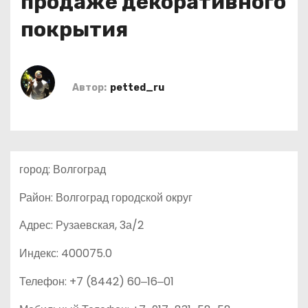
продаже декоративного
о
покрытия
м
у
Автор:
petted_ru
город: Волгоград
Район: Волгоград городской округ
Адрес: Рузаевская, 3а/2
Индекс: 400075.0
Телефон: +7 (8442) 60‒16‒01