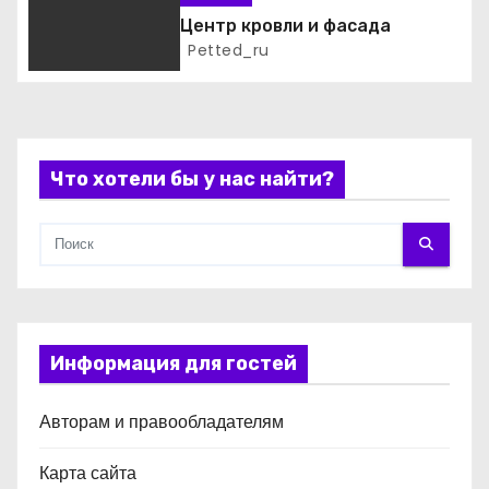
а
Центр кровли и фасада
п
Petted_ru
и
с
Что хотели бы у нас найти?
я
м
Информация для гостей
Авторам и правообладателям
Карта сайта