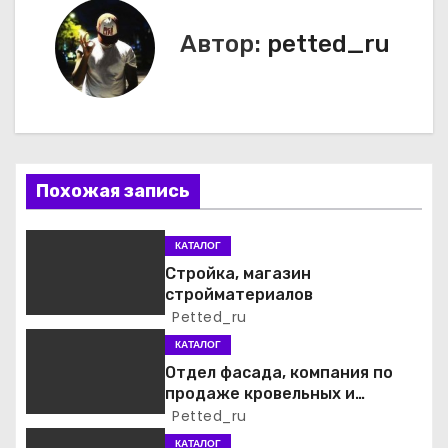
в
Автор:
petted_ru
и
г
а
Похожая запись
ц
и
КАТАЛОГ
Стройка, магазин
я
стройматериалов
Petted_ru
п
КАТАЛОГ
о
Отдел фасада, компания по
продаже кровельных и
з
фасадных материалов
Petted_ru
КАТАЛОГ