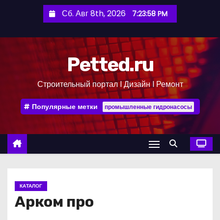
П
Сб. Авг 8th, 2026
7:23:59 PM
е
р
е
Petted.ru
й
т
Строительный портал l Дизайн l Ремонт
и
к
Популярные метки
промышленные гидронасосы
с
о
д
е
р
ж
КАТАЛОГ
и
Арком про
м