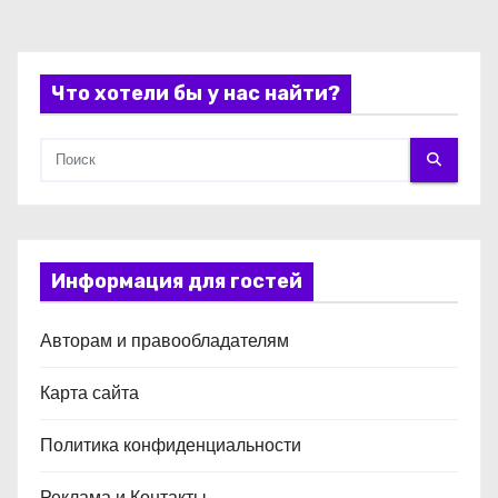
и
с
Что хотели бы у нас найти?
я
м
Информация для гостей
Авторам и правообладателям
Карта сайта
Политика конфиденциальности
Реклама и Контакты