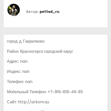
о
м
Автор:
petted_ru
у
город: д. Гаврилково
Район: Красногорск городской округ
Адрес: nan
Индекс: nan
Телефон: nan
Мобильный Телефон: +7‒916‒619‒49‒93
Сайт: http://arkom.su