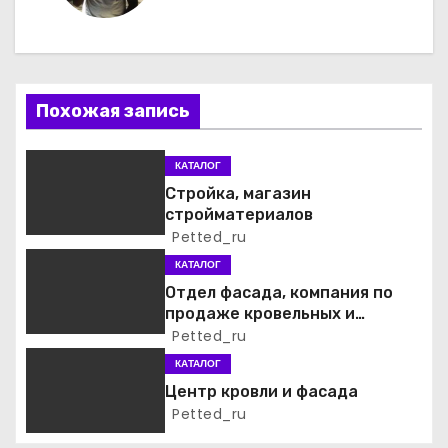
г
а
Похожая запись
ц
и
КАТАЛОГ
Стройка, магазин
я
стройматериалов
Petted_ru
п
КАТАЛОГ
о
Отдел фасада, компания по
продаже кровельных и
з
фасадных материалов
Petted_ru
а
КАТАЛОГ
Центр кровли и фасада
п
Petted_ru