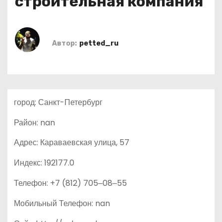
строительная компания
о
м
у
Автор:
petted_ru
город: Санкт-Петербург
Район: nan
Адрес: Караваевская улица, 57
Индекс: 192177.0
Телефон: +7 (812) 705‒08‒55
Мобильный Телефон: nan