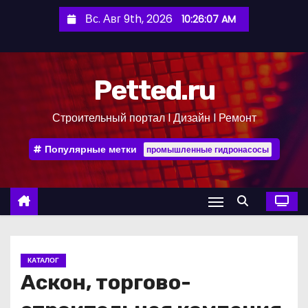
П
Вс. Авг 9th, 2026
10:26:07 AM
е
р
е
Petted.ru
й
т
Строительный портал l Дизайн l Ремонт
и
к
Популярные метки
промышленные гидронасосы
с
о
д
е
р
ж
КАТАЛОГ
и
Аскон, торгово-
м