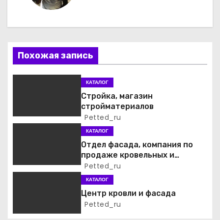
г
а
ц
Похожая запись
и
КАТАЛОГ
я
Стройка, магазин
стройматериалов
п
Petted_ru
о
КАТАЛОГ
Отдел фасада, компания по
з
продаже кровельных и
фасадных материалов
Petted_ru
а
КАТАЛОГ
п
Центр кровли и фасада
Petted_ru
и