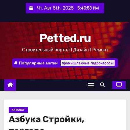
П
Чт. Авг 6th, 2026
5:40:53 PM
е
р
е
Petted.ru
й
т
Строительный портал l Дизайн l Ремонт
и
к
Популярные метки
промышленные гидронасосы
с
о
д
е
р
ж
КАТАЛОГ
и
Азбука Стройки,
м