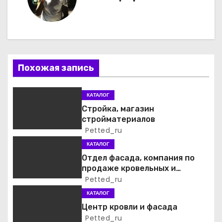
и
г
а
ц
Похожая запись
и
КАТАЛОГ
я
Стройка, магазин
стройматериалов
п
Petted_ru
о
КАТАЛОГ
Отдел фасада, компания по
з
продаже кровельных и
фасадных материалов
Petted_ru
а
КАТАЛОГ
п
Центр кровли и фасада
Petted_ru