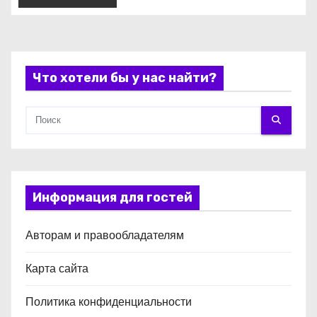
и
с
я
Что хотели бы у нас найти?
м
Информация для гостей
Авторам и правообладателям
Карта сайта
Политика конфиденциальности