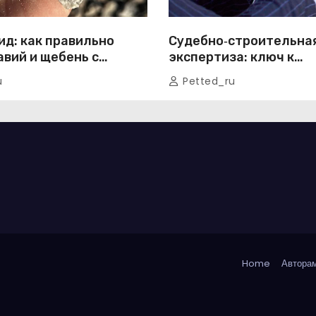
ид: как правильно
Судебно‑строительна
авий и щебень с
экспертиза: ключ к
й без лишних хлопот
справедливому разре
u
Petted_ru
строительных споров
Home
Авторам