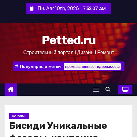
П
Пн. Авг 10th, 2026
7:53:08 AM
е
р
е
Petted.ru
й
т
Строительный портал l Дизайн l Ремонт
и
к
Популярные метки
промышленные гидронасосы
с
о
д
е
р
ж
КАТАЛОГ
и
Бисиди Уникальные
м