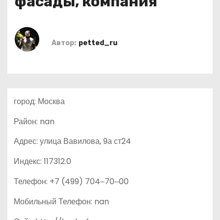
фасады, компания
о
м
у
Автор:
petted_ru
город: Москва
Район: nan
Адрес: улица Вавилова, 9а ст24
Индекс: 117312.0
Телефон: +7 (499) 704‒70‒00
Мобильный Телефон: nan