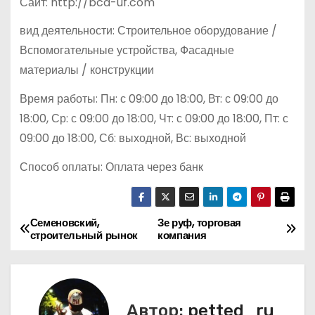
Сайт: http://bcd-uf.com
вид деятельности: Строительное оборудование /
Вспомогательные устройства, Фасадные
материалы / конструкции
Время работы: Пн: с 09:00 до 18:00, Вт: с 09:00 до
18:00, Ср: с 09:00 до 18:00, Чт: с 09:00 до 18:00, Пт: с
09:00 до 18:00, Сб: выходной, Вс: выходной
Способ оплаты: Оплата через банк
Семеновский,
Зе руф, торговая
Н
строительный рынок
компания
а
в
Автор:
petted_ru