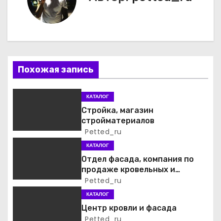
и
г
а
ц
Похожая запись
и
КАТАЛОГ
я
Стройка, магазин
стройматериалов
п
Petted_ru
о
КАТАЛОГ
Отдел фасада, компания по
з
продаже кровельных и
фасадных материалов
Petted_ru
а
КАТАЛОГ
п
Центр кровли и фасада
Petted_ru