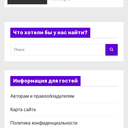
и
с
я
Что хотели бы у нас найти?
м
Информация для гостей
Авторам и правообладателям
Карта сайта
Политика конфиденциальности