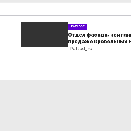
КАТАЛОГ
Отдел фасада, компан
продаже кровельных 
фасадных материало
Petted_ru