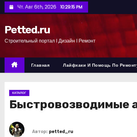
П
Чт. Авг 6th, 2026
10:29:15 PM
е
р
Petted.ru
е
й
Строительный портал l Дизайн l Ремонт
т
и
к
Главная
Лайфхаки И Помощь По Ремонт
с
о
д
КАТАЛОГ
е
Быстровозводимые а
р
ж
и
м
Автор:
petted_ru