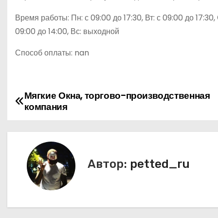
Время работы: Пн: с 09:00 до 17:30, Вт: с 09:00 до 17:30, С
09:00 до 14:00, Вс: выходной
Способ оплаты: nan
Мягкие Окна, торгово-производственная
Н
компания
а
в
и
Автор:
petted_ru
г
а