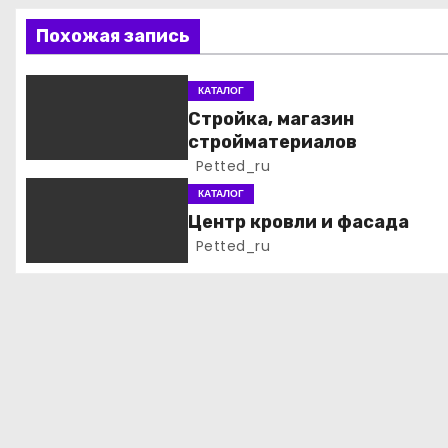
ц
Похожая запись
и
я
КАТАЛОГ
Стройка, магазин
п
стройматериалов
Petted_ru
о
КАТАЛОГ
з
Центр кровли и фасада
Petted_ru
а
п
и
с
я