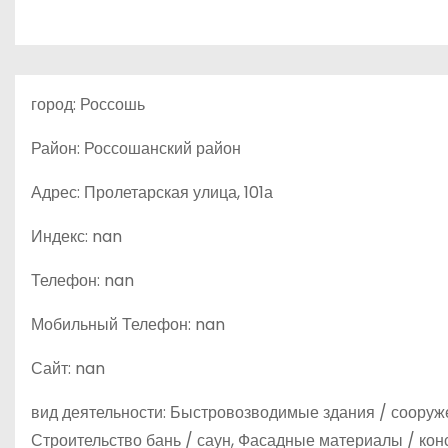
о
м
у
город: Россошь
Район: Россошанский район
Адрес: Пролетарская улица, 101а
Индекс: nan
Телефон: nan
Мобильный Телефон: nan
Сайт: nan
вид деятельности: Быстровозводимые здания / сооруж
Строительство бань / саун, Фасадные материалы / кон