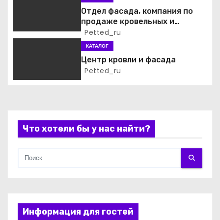
Отдел фасада, компания по
з
продаже кровельных и
фасадных материалов
Petted_ru
а
КАТАЛОГ
п
Центр кровли и фасада
Petted_ru
и
с
я
Что хотели бы у нас найти?
м
Информация для гостей