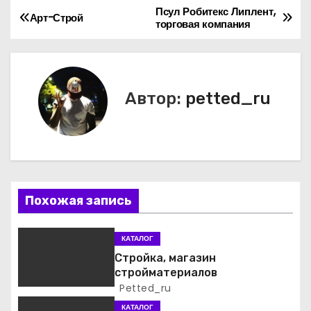
Псул Робитекс Липлент,
Н
Арт-Строй
торговая компания
а
в
Автор:
petted_ru
и
г
а
ц
Похожая запись
и
КАТАЛОГ
я
Стройка, магазин
стройматериалов
п
Petted_ru
о
КАТАЛОГ