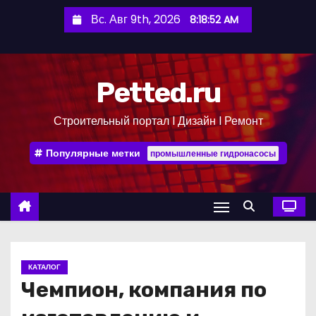
П
Вс. Авг 9th, 2026
8:18:53 AM
е
р
е
Petted.ru
й
т
Строительный портал l Дизайн l Ремонт
и
к
Популярные метки
промышленные гидронасосы
с
о
д
е
р
ж
КАТАЛОГ
и
Чемпион, компания по
м