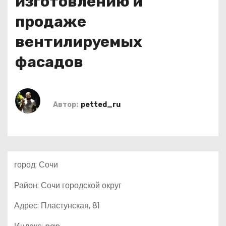
изготовлению и
о
продаже
м
у
вентилируемых
фасадов
Автор:
petted_ru
город: Сочи
Район: Сочи городской округ
Адрес: Пластунская, 81