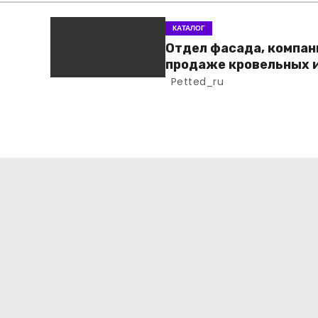
КАТАЛОГ
Отдел фасада, компан
продаже кровельных 
фасадных материало
Petted_ru