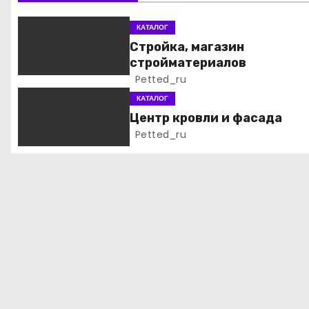
и
КАТАЛОГ
я
Стройка, магазин
стройматериалов
п
Petted_ru
о
КАТАЛОГ
Центр кровли и фасада
з
Petted_ru
а
п
и
с
я
м