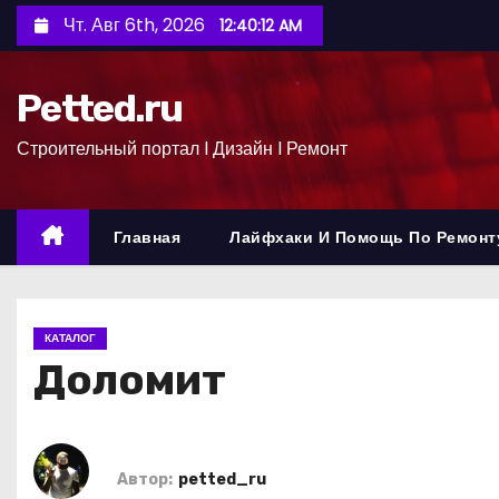
П
Чт. Авг 6th, 2026
12:40:13 AM
е
р
Petted.ru
е
й
Строительный портал l Дизайн l Ремонт
т
и
к
Главная
Лайфхаки И Помощь По Ремонт
с
о
д
КАТАЛОГ
е
Доломит
р
ж
и
м
Автор:
petted_ru