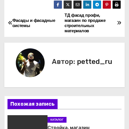
ТД фасад профи,
Н
Фасады и фасадные
магазин по продаже
системы
строительных
а
материалов
в
и
Автор:
petted_ru
г
а
ц
и
Похожая запись
я
КАТАЛОГ
п
Стройка, магазин