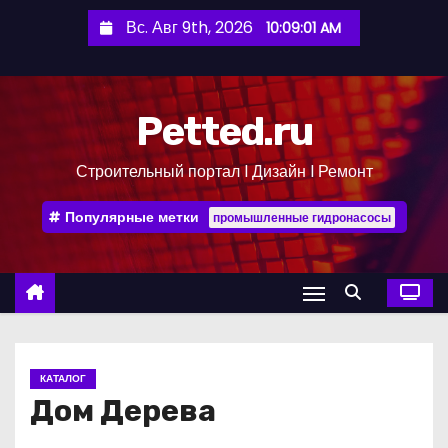
П
Вс. Авг 9th, 2026
10:09:01 AM
е
р
е
Petted.ru
й
т
Строительный портал l Дизайн l Ремонт
и
к
Популярные метки
промышленные гидронасосы
с
о
д
е
р
ж
КАТАЛОГ
и
Дом Дерева
м