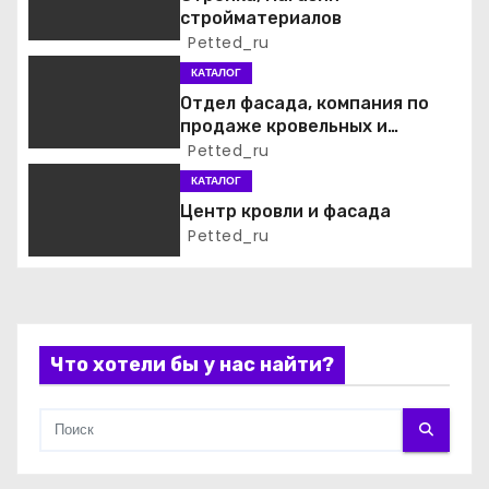
стройматериалов
о
Petted_ru
КАТАЛОГ
з
Отдел фасада, компания по
а
продаже кровельных и
фасадных материалов
Petted_ru
п
КАТАЛОГ
Центр кровли и фасада
и
Petted_ru
с
я
м
Что хотели бы у нас найти?