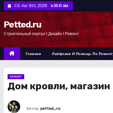
П
Сб. Авг 8th, 2026
4:35:11 AM
е
р
Petted.ru
е
й
Строительный портал l Дизайн l Ремонт
т
и
к
Главная
Лайфхаки И Помощь По Ремонт
с
о
д
КАТАЛОГ
е
Дом кровли, магазин
р
ж
и
м
Автор:
petted_ru