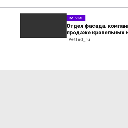
КАТАЛОГ
Отдел фасада, компан
продаже кровельных 
фасадных материало
Petted_ru