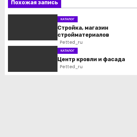
Похожая запись
и
я
КАТАЛОГ
Стройка, магазин
п
стройматериалов
Petted_ru
о
КАТАЛОГ
з
Центр кровли и фасада
Petted_ru
а
п
и
с
я
м