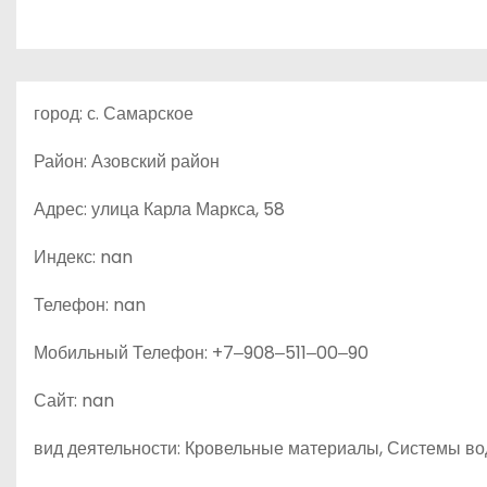
о
м
у
город: с. Самарское
Район: Азовский район
Адрес: улица Карла Маркса, 58
Индекс: nan
Телефон: nan
Мобильный Телефон: +7‒908‒511‒00‒90
Сайт: nan
вид деятельности: Кровельные материалы, Системы во