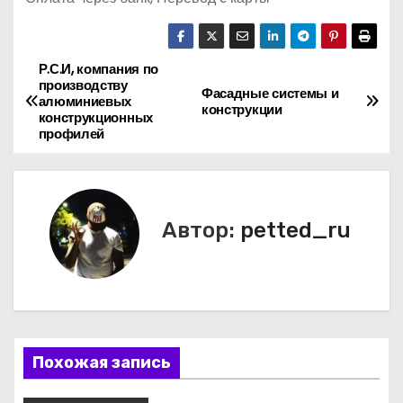
Р.С.И, компания по
Н
производству
Фасадные системы и
алюминиевых
а
конструкции
конструкционных
профилей
в
и
г
Автор:
petted_ru
а
ц
и
Похожая запись
я