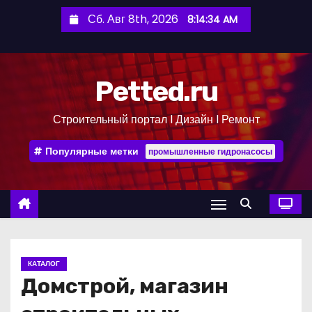
П
Сб. Авг 8th, 2026
8:14:35 AM
е
р
е
Petted.ru
й
т
Строительный портал l Дизайн l Ремонт
и
к
Популярные метки
промышленные гидронасосы
с
о
д
е
р
ж
КАТАЛОГ
и
Домстрой, магазин
м