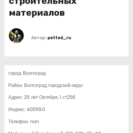
строительных
о
материалов
м
у
Автор:
petted_ru
город: Волгоград
Район: Волгоград городской округ
Адрес: 25 лет Октября, 1 ст256
Индекс: 400119.0
Телефон: nan