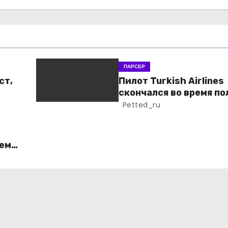
ПАРСЕР
ст,
Пилот Turkish Airlines
скончался во время по
Petted_ru
ем
н