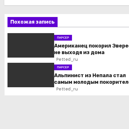
а
ц
Похожая запись
и
я
ПАРСЕР
Американец покорил Эвере
п
не выходя из дома
Petted_ru
о
ПАРСЕР
з
Альпинист из Непала стал
самым молодым покорител
а
всех 14 высочайших верши
Petted_ru
мира
п
и
с