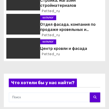
Стройка, магазин
п
стройматериалов
Petted_ru
о
КАТАЛОГ
з
Отдел фасада, компания по
продаже кровельных и
а
фасадных материалов
Petted_ru
КАТАЛОГ
п
Центр кровли и фасада
и
Petted_ru
с
я
Что хотели бы у нас найти?
м