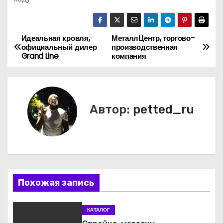
Идеальная кровля,
МеталлЦентр, торгово-
Н
официальный дилер
производственная
Grand Line
компания
а
в
и
Автор:
petted_ru
г
а
ц
Похожая запись
и
я
КАТАЛОГ