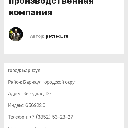
производственная
о
компания
м
у
Автор:
petted_ru
город: Барнаул
Район: Барнаул городской округ
Адрес: Звёздная, 13к
Индекс: 656922.0
Телефон: +7 (3852) 53‒23‒27