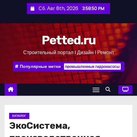
П
Сб. Авг 8th, 2026
3:58:50 PM
е
р
е
Petted.ru
й
т
Строительный портал l Дизайн l Ремонт
и
к
Популярные метки
промышленные гидронасосы
с
о
д
е
р
ж
КАТАЛОГ
и
ЭкоСистема,
м