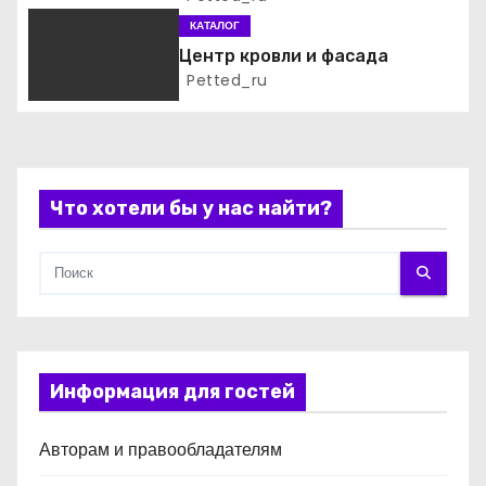
а
КАТАЛОГ
Центр кровли и фасада
п
Petted_ru
и
с
Что хотели бы у нас найти?
я
м
Информация для гостей
Авторам и правообладателям