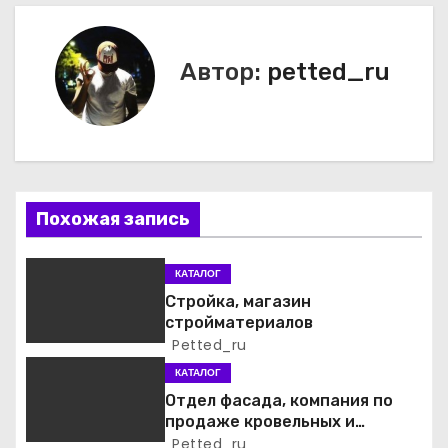
а
в
Автор:
petted_ru
и
г
а
Похожая запись
ц
и
КАТАЛОГ
Стройка, магазин
я
стройматериалов
Petted_ru
п
КАТАЛОГ
о
Отдел фасада, компания по
продаже кровельных и
з
фасадных материалов
Petted_ru