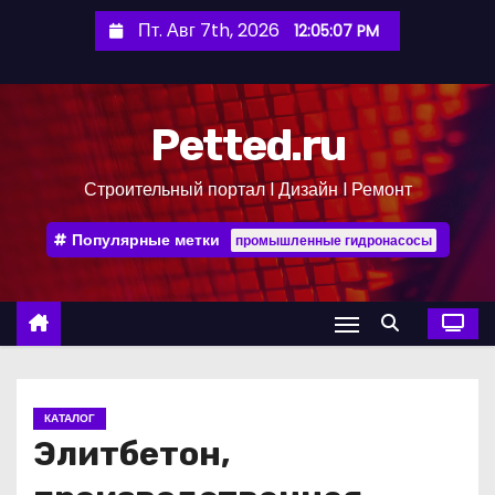
П
Пт. Авг 7th, 2026
12:05:08 PM
е
р
е
Petted.ru
й
т
Строительный портал l Дизайн l Ремонт
и
к
Популярные метки
промышленные гидронасосы
с
о
д
е
р
ж
КАТАЛОГ
и
Элитбетон,
м