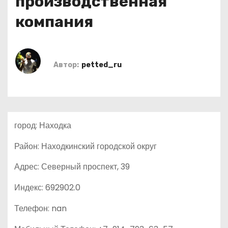
производственная
о
компания
м
у
Автор:
petted_ru
город: Находка
Район: Находкинский городской округ
Адрес: Северный проспект, 39
Индекс: 692902.0
Телефон: nan