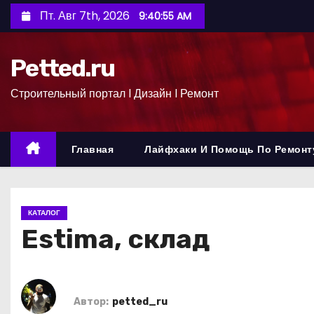
П
Пт. Авг 7th, 2026
9:40:56 AM
е
р
Petted.ru
е
й
Строительный портал l Дизайн l Ремонт
т
и
к
Главная
Лайфхаки И Помощь По Ремонт
с
о
д
КАТАЛОГ
е
Estima, склад
р
ж
и
м
Автор:
petted_ru