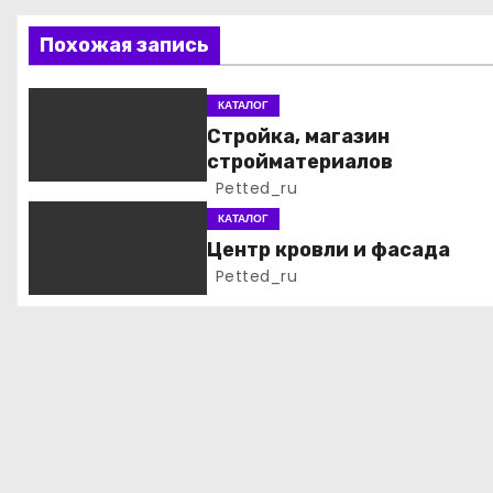
ц
Похожая запись
и
КАТАЛОГ
я
Стройка, магазин
стройматериалов
п
Petted_ru
о
КАТАЛОГ
Центр кровли и фасада
з
Petted_ru
а
п
и
с