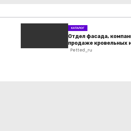
КАТАЛОГ
Отдел фасада, компан
продаже кровельных 
фасадных материало
Petted_ru