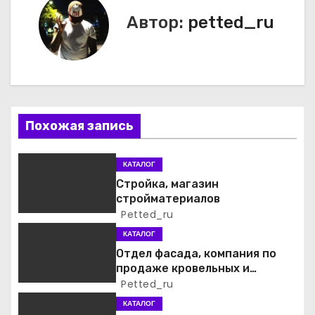
в
Автор:
petted_ru
и
г
а
Похожая запись
ц
и
КАТАЛОГ
Стройка, магазин
я
стройматериалов
Petted_ru
п
КАТАЛОГ
о
Отдел фасада, компания по
продаже кровельных и
з
фасадных материалов
Petted_ru
а
КАТАЛОГ