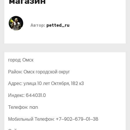
магазин
о
м
у
Автор:
petted_ru
город: Омск
Район: Омск городской округ
Адрес: улица 10 лет Октября, 182 к3
Индекс: 644031.0
Телефон: nan
Мобильный Телефон: +7‒902‒679‒01‒38