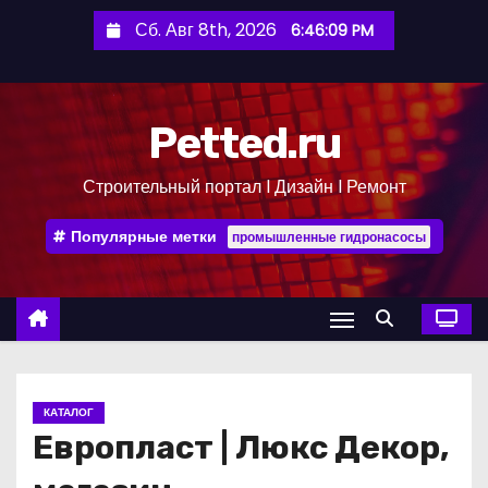
П
Сб. Авг 8th, 2026
6:46:10 PM
е
р
е
Petted.ru
й
т
Строительный портал l Дизайн l Ремонт
и
к
Популярные метки
промышленные гидронасосы
с
о
д
е
р
ж
КАТАЛОГ
и
Европласт | Люкс Декор,
м