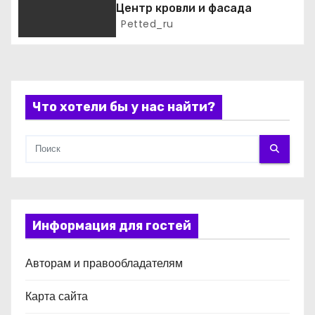
Центр кровли и фасада
п
Petted_ru
и
с
Что хотели бы у нас найти?
я
м
Информация для гостей
Авторам и правообладателям
Карта сайта