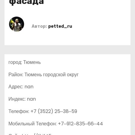
фасада
о
м
у
Автор:
petted_ru
город: Тюмень
Район: Тюмень городской округ
Адрес: nan
Индекс: nan
Телефон: +7 (3522) 25‒38‒59
Мобильный Телефон: +7‒912‒835‒66‒44