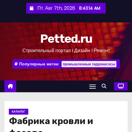
П
Пт. Авг 7th, 2026
8:43:15 AM
е
р
е
Petted.ru
й
т
Строительный портал l Дизайн l Ремонт
и
к
Популярные метки
промышленные гидронасосы
с
о
д
е
р
ж
КАТАЛОГ
и
Фабрика кровли и
м