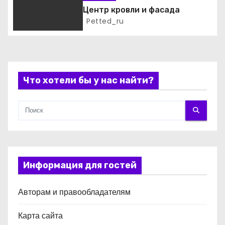
п
Центр кровли и фасада
и
Petted_ru
с
я
Что хотели бы у нас найти?
м
Информация для гостей
Авторам и правообладателям
Карта сайта