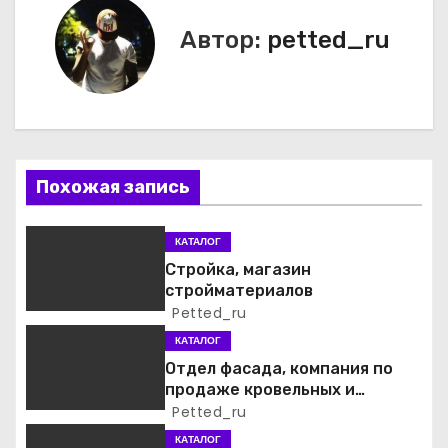
и
Автор:
petted_ru
г
а
ц
Похожая запись
и
я
КАТАЛОГ
Стройка, магазин
п
стройматериалов
Petted_ru
о
КАТАЛОГ
з
Отдел фасада, компания по
продаже кровельных и
а
фасадных материалов
Petted_ru
КАТАЛОГ