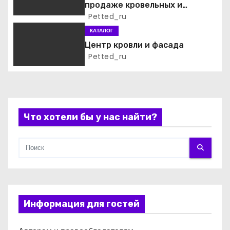
продаже кровельных и
а
фасадных материалов
Petted_ru
КАТАЛОГ
п
Центр кровли и фасада
и
Petted_ru
с
я
Что хотели бы у нас найти?
м
Информация для гостей