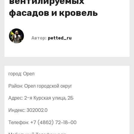
вентилируемых
о
фасадов и кровель
м
у
Автор:
petted_ru
город: Орел
Район: Орел городской округ
Адрес: 2-я Курская улица, 2Б
Индекс: 302002.0
Телефон: +7 (4862) 72‒18‒00