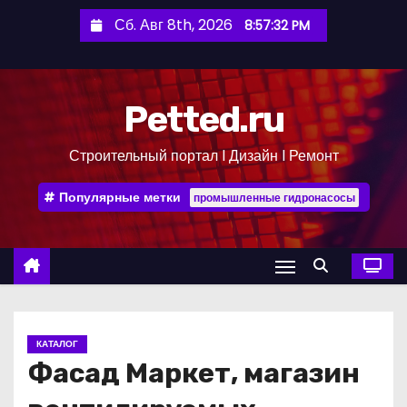
П
Сб. Авг 8th, 2026
8:57:32 PM
е
р
е
Petted.ru
й
т
Строительный портал l Дизайн l Ремонт
и
к
Популярные метки
промышленные гидронасосы
с
о
д
е
р
ж
КАТАЛОГ
и
Фасад Маркет, магазин
м