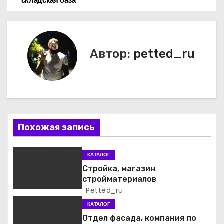
складская база
а
в
и
Автор:
petted_ru
г
а
ц
Похожая запись
и
я
КАТАЛОГ
Стройка, магазин
п
стройматериалов
Petted_ru
о
КАТАЛОГ
з
Отдел фасада, компания по