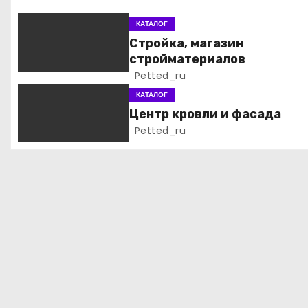
я
КАТАЛОГ
Стройка, магазин
п
стройматериалов
Petted_ru
о
КАТАЛОГ
з
Центр кровли и фасада
Petted_ru
а
п
и
с
я
м