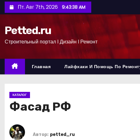
П
Пт. Авг 7th, 2026
9:43:39 AM
е
р
Petted.ru
е
й
Строительный портал l Дизайн l Ремонт
т
и
к
Главная
Лайфхаки И Помощь По Ремонт
с
о
д
КАТАЛОГ
е
Фасад РФ
р
ж
и
м
Автор:
petted_ru