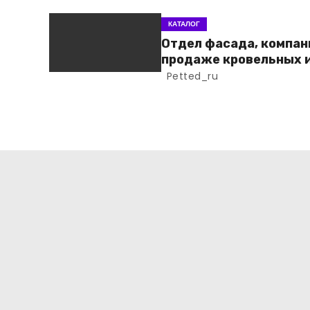
КАТАЛОГ
Отдел фасада, компан
продаже кровельных 
фасадных материало
Petted_ru