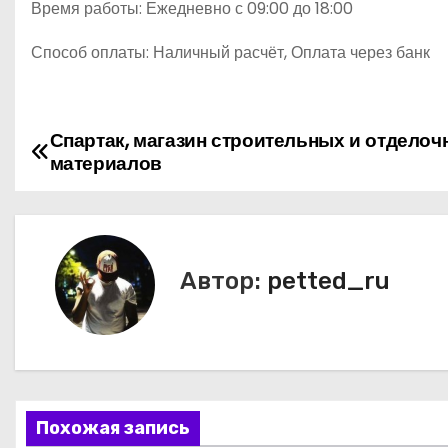
Время работы: Ежедневно с 09:00 до 18:00
Способ оплаты: Наличный расчёт, Оплата через банк
Спартак, магазин строительных и отделоч
Н
материалов
а
в
и
Автор:
petted_ru
г
а
ц
Похожая запись
и