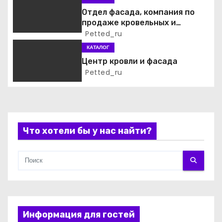
а
Отдел фасада, компания по
продаже кровельных и
п
фасадных материалов
Petted_ru
КАТАЛОГ
и
Центр кровли и фасада
Petted_ru
с
я
м
Что хотели бы у нас найти?
Информация для гостей