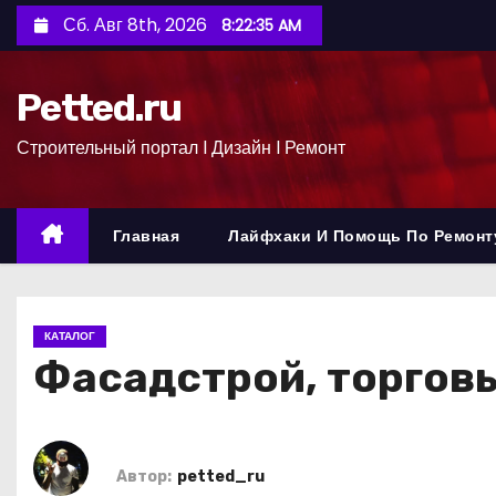
П
Сб. Авг 8th, 2026
8:22:36 AM
е
р
Petted.ru
е
й
Строительный портал l Дизайн l Ремонт
т
и
к
Главная
Лайфхаки И Помощь По Ремонт
с
о
д
КАТАЛОГ
е
Фасадстрой, торгов
р
ж
и
м
Автор:
petted_ru