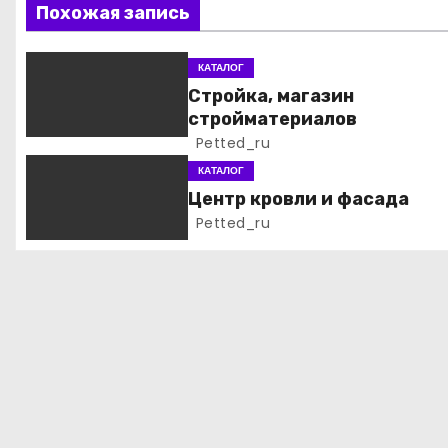
ц
Похожая запись
и
КАТАЛОГ
я
Стройка, магазин
стройматериалов
п
Petted_ru
о
КАТАЛОГ
Центр кровли и фасада
з
Petted_ru
а
п
и
с
я