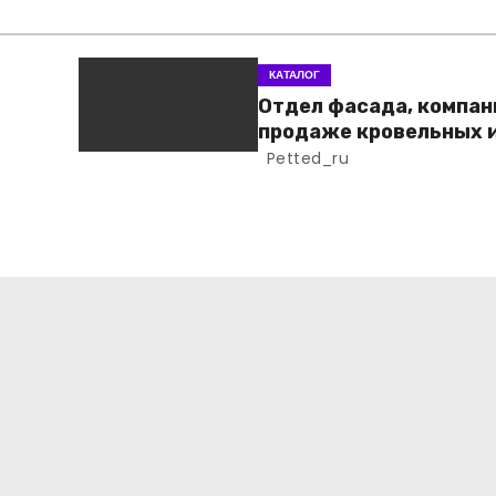
КАТАЛОГ
Отдел фасада, компан
продаже кровельных 
фасадных материало
Petted_ru