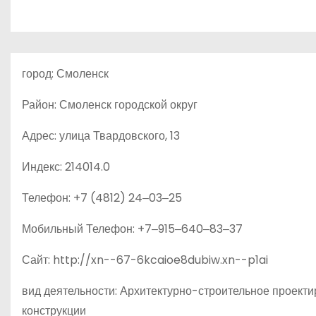
о
м
у
город: Смоленск
Район: Смоленск городской округ
Адрес: улица Твардовского, 13
Индекс: 214014.0
Телефон: +7 (4812) 24‒03‒25
Мобильный Телефон: +7‒915‒640‒83‒37
Сайт: http://xn--67-6kcaioe8dubiw.xn--p1ai
вид деятельности: Архитектурно-строительное проект
конструкции