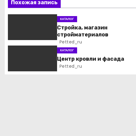
Похожая запись
и
я
КАТАЛОГ
Стройка, магазин
п
стройматериалов
Petted_ru
о
КАТАЛОГ
з
Центр кровли и фасада
Petted_ru
а
п
и
с
я
м