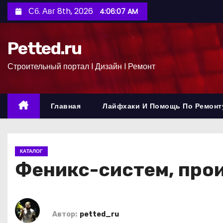
П
Сб. Авг 8th, 2026
4:06:08 AM
е
р
Petted.ru
е
й
Строительный портал l Дизайн l Ремонт
т
и
к
Главная
Лайфхаки И Помощь По Ремонт
с
о
д
КАТАЛОГ
е
Феникс-систем, про
р
ж
и
м
Автор:
petted_ru