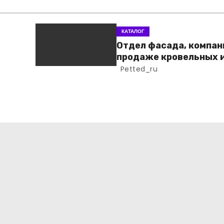
КАТАЛОГ
Отдел фасада, компан
продаже кровельных 
фасадных материало
Petted_ru