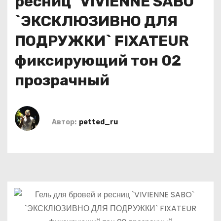
ресниц `VIVIENNE SABO`
о
`ЭКСКЛЮЗИВНО ДЛЯ
м
у
ПОДРУЖКИ` FIXATEUR
фиксирующий тон 02
прозрачный
Автор:
petted_ru