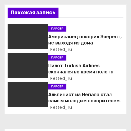
ц
Похожая запись
и
я
ПАРСЕР
Американец покорил Эверест,
п
не выходя из дома
Petted_ru
о
ПАРСЕР
з
Пилот Turkish Airlines
скончался во время полета
а
Petted_ru
ПАРСЕР
п
Альпинист из Непала стал
и
самым молодым покорителем
всех 14 высочайших вершин
Petted_ru
с
мира
я