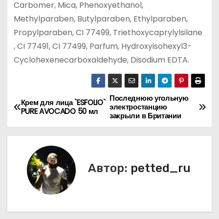
Carbomer, Mica, Phenoxyethanol,
Methylparaben, Butylparaben, Ethylparaben,
Propylparaben, CI 77499, Triethoxycaprylylsilane
, CI 77491, CI 77499, Parfum, Hydroxyisohexyl3-
Cyclohexenecarboxaldehyde, Disodium EDTA.
Последнюю угольную
Н
Крем для лица `ESFOLIO`
электростанцию
PURE AVOCADO 50 мл
закрыли в Британии
а
в
и
Автор:
petted_ru
г
а