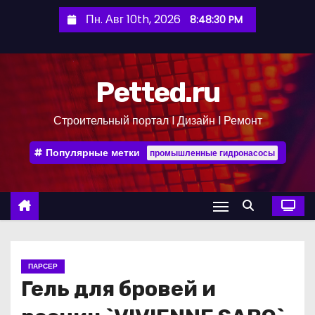
П
Пн. Авг 10th, 2026
8:48:31 PM
е
р
е
Petted.ru
й
т
Строительный портал l Дизайн l Ремонт
и
к
Популярные метки
промышленные гидронасосы
с
о
д
е
р
ж
ПАРСЕР
и
Гель для бровей и
м