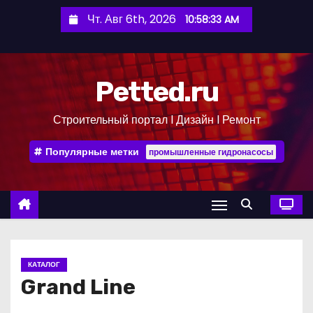
П
Чт. Авг 6th, 2026
10:58:33 AM
е
р
е
Petted.ru
й
т
Строительный портал l Дизайн l Ремонт
и
к
Популярные метки
промышленные гидронасосы
с
о
д
е
р
ж
КАТАЛОГ
и
Grand Line
м