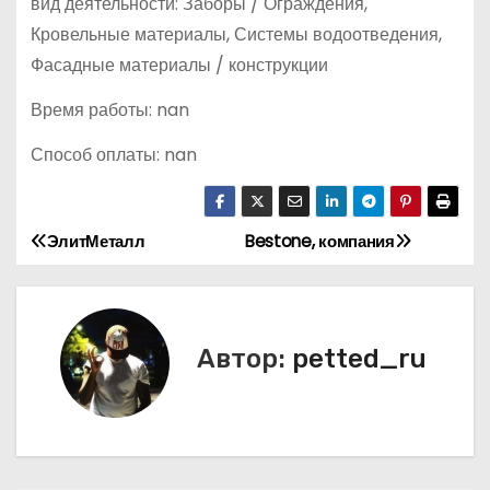
вид деятельности: Заборы / Ограждения,
Кровельные материалы, Системы водоотведения,
Фасадные материалы / конструкции
Время работы: nan
Способ оплаты: nan
ЭлитМеталл
Bestone, компания
Н
а
в
Автор:
petted_ru
и
г
а