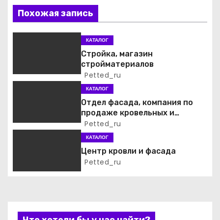
Похожая запись
ц
и
КАТАЛОГ
Стройка, магазин
я
стройматериалов
Petted_ru
п
КАТАЛОГ
о
Отдел фасада, компания по
продаже кровельных и
з
фасадных материалов
Petted_ru
а
КАТАЛОГ
Центр кровли и фасада
п
Petted_ru
и
с
Что хотели бы у нас найти?