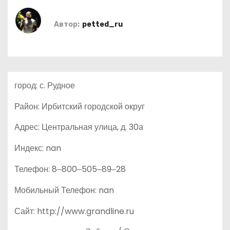
о
м
Автор:
petted_ru
у
город: с. Рудное
Район: Ирбитский городской округ
Адрес: Центральная улица, д. 30а
Индекс: nan
Телефон: 8‒800‒505‒89‒28
Мобильный Телефон: nan
Сайт: http://www.grandline.ru