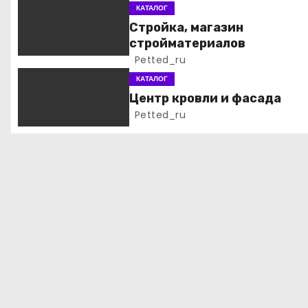
КАТАЛОГ
я
Стройка, магазин
стройматериалов
п
Petted_ru
о
КАТАЛОГ
Центр кровли и фасада
з
Petted_ru
а
п
и
с
я
м