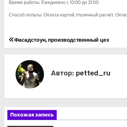
Время работы: Ежедневно с 10:00 до 21:00
Способ оплаты: Оплата картой, Наличный расчёт, Опла
Фасадстоун, производственный цех
Н
а
в
Автор:
petted_ru
и
г
а
ц
Похожая запись
и