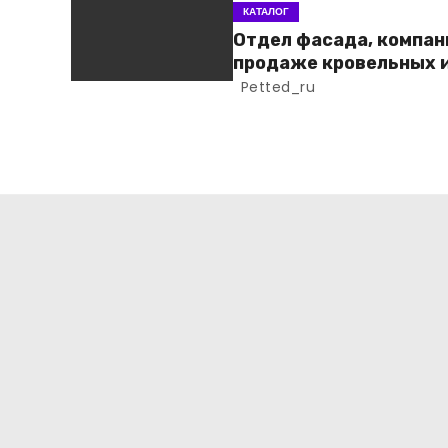
КАТАЛОГ
Отдел фасада, компан
продаже кровельных 
фасадных материало
Petted_ru