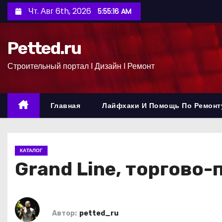
П
Чт. Авг 6th, 2026
5:55:17 AM
е
р
Petted.ru
е
й
Строительный портал l Дизайн l Ремонт
т
и
к
Главная
Лайфхаки И Помощь По Ремонт
с
о
д
КАТАЛОГ
е
Grand Line, торгово
р
ж
и
м
Автор:
petted_ru