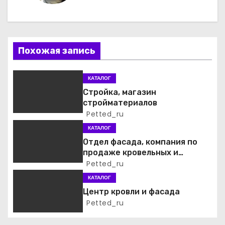
г
а
ц
Похожая запись
и
КАТАЛОГ
я
Стройка, магазин
стройматериалов
п
Petted_ru
о
КАТАЛОГ
Отдел фасада, компания по
з
продаже кровельных и
фасадных материалов
Petted_ru
а
КАТАЛОГ
п
Центр кровли и фасада
Petted_ru
и