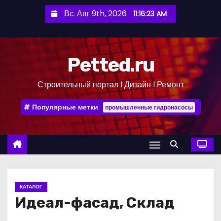
П
Вс. Авг 9th, 2026
11:16:24 AM
е
р
е
Petted.ru
й
т
Строительный портал l Дизайн l Ремонт
и
к
Популярные метки
промышленные гидронасосы
с
о
д
е
р
ж
КАТАЛОГ
и
Идеал-фасад, Склад
м