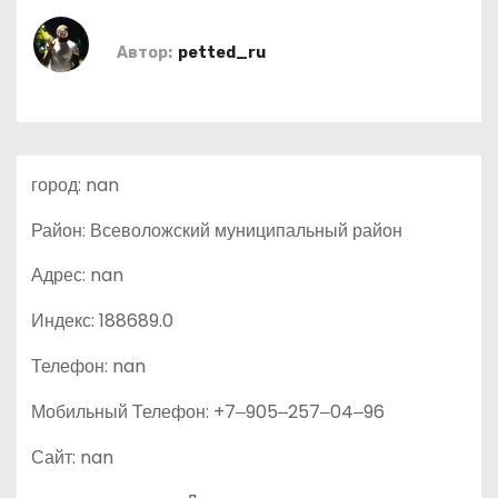
о
м
Автор:
petted_ru
у
город: nan
Район: Всеволожский муниципальный район
Адрес: nan
Индекс: 188689.0
Телефон: nan
Мобильный Телефон: +7‒905‒257‒04‒96
Сайт: nan