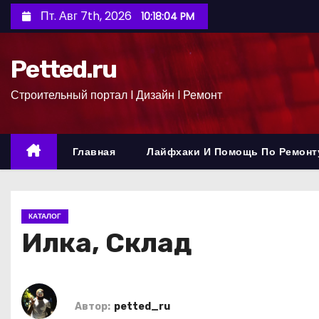
П
Пт. Авг 7th, 2026
10:18:05 PM
е
р
Petted.ru
е
й
Строительный портал l Дизайн l Ремонт
т
и
к
Главная
Лайфхаки И Помощь По Ремонт
с
о
д
КАТАЛОГ
е
Илка, Склад
р
ж
и
м
Автор:
petted_ru