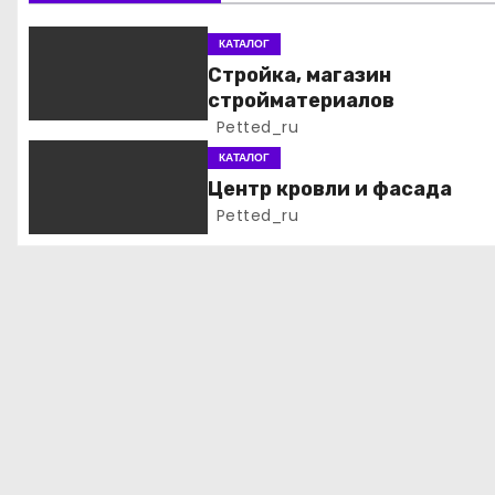
и
КАТАЛОГ
я
Стройка, магазин
стройматериалов
п
Petted_ru
о
КАТАЛОГ
Центр кровли и фасада
з
Petted_ru
а
п
и
с
я
м