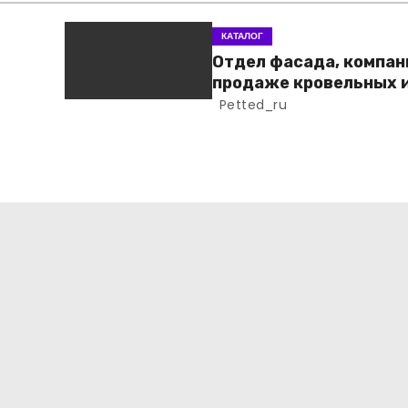
КАТАЛОГ
Отдел фасада, компан
продаже кровельных 
фасадных материало
Petted_ru