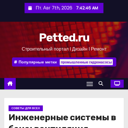
П
Пт. Авг 7th, 2026
7:42:47 AM
е
р
е
Petted.ru
й
т
Строительный портал l Дизайн l Ремонт
и
к
Популярные метки
промышленные гидронасосы
с
о
д
е
р
ж
СОВЕТЫ ДЛЯ ВСЕХ
и
Инженерные системы в
м