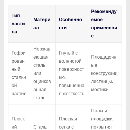
Рекоменду
Тип
Матери
Особенно
емое
насти
ал
сти
применени
ла
е
Нержав
Гофри
Гнутый с
еющая
Площадочн
рован
волнистой
сталь
ые
ный
поверхност
или
конструкции,
стальн
ью,
оцинков
лестницы,
ой
повышенна
анная
мостики
настил
я жесткость
сталь
Полы и
Плоск
Плоская
площадки,
ий
Сталь,
сетка с
покрытия