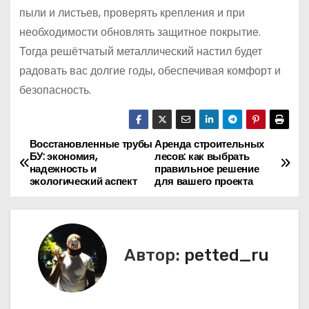
пыли и листьев, проверять крепления и при
необходимости обновлять защитное покрытие.
Тогда решётчатый металлический настил будет
радовать вас долгие годы, обеспечивая комфорт и
безопасность.
Восстановленные трубы
Аренда строительных
Н
БУ: экономия,
лесов: как выбрать
надежность и
правильное решение
а
экологический аспект
для вашего проекта
в
и
Автор:
petted_ru
г
а