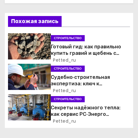
ц
и
Похожая запись
я
СТРОИТЕЛЬСТВО
п
Готовый гид: как правильно
купить гравий и щебень с
о
доставкой без лишних хлопот
Petted_ru
СТРОИТЕЛЬСТВО
з
Судебно‑строительная
а
экспертиза: ключ к
справедливому разрешению
Petted_ru
п
строительных споров
СТРОИТЕЛЬСТВО
Секреты надёжного тепла:
и
как сервис РС‑Энерго
обеспечивает безотказную
Petted_ru
с
работу котельных в Москве и
Подмосковье
я