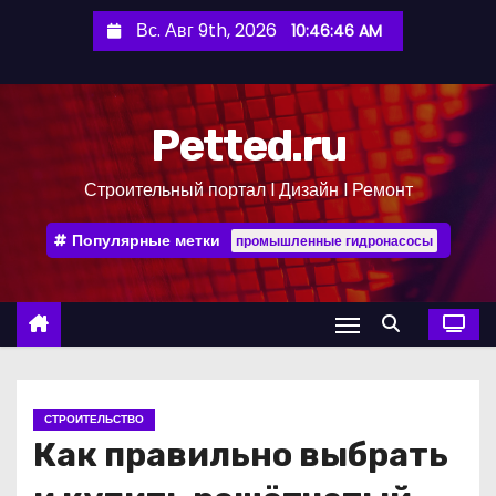
П
Вс. Авг 9th, 2026
10:46:47 AM
е
р
е
Petted.ru
й
т
Строительный портал l Дизайн l Ремонт
и
к
Популярные метки
промышленные гидронасосы
с
о
д
е
р
ж
СТРОИТЕЛЬСТВО
и
Как правильно выбрать
м