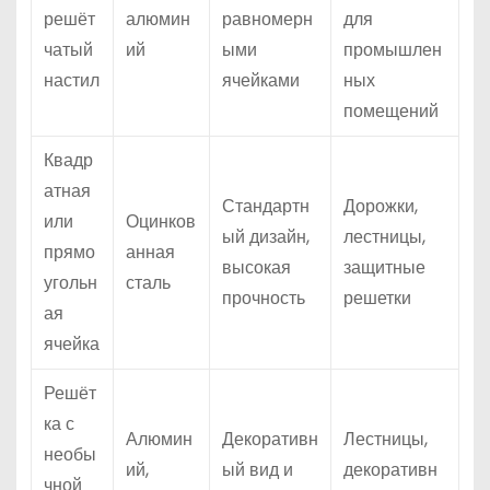
решёт
алюмин
равномерн
для
чатый
ий
ыми
промышлен
настил
ячейками
ных
помещений
Квадр
атная
Стандартн
Дорожки,
или
Оцинков
ый дизайн,
лестницы,
прямо
анная
высокая
защитные
угольн
сталь
прочность
решетки
ая
ячейка
Решёт
ка с
Алюмин
Декоративн
Лестницы,
необы
ий,
ый вид и
декоративн
чной