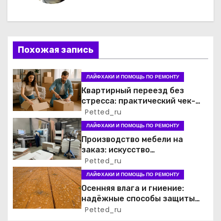
ц
и
Похожая запись
я
п
ЛАЙФХАКИ И ПОМОЩЬ ПО РЕМОНТУ
Квартирный переезд без
о
стресса: практический чек-
лист для семьи
Petted_ru
з
ЛАЙФХАКИ И ПОМОЩЬ ПО РЕМОНТУ
а
Производство мебели на
заказ: искусство
п
функциональности и стиля
Petted_ru
ЛАЙФХАКИ И ПОМОЩЬ ПО РЕМОНТУ
и
Осенняя влага и гниение:
надёжные способы защиты
с
деревянных конструкций на
Petted_ru
детской площадке