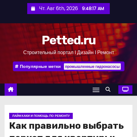
П
Чт. Авг 6th, 2026
9:48:18 AM
е
р
е
Petted.ru
й
т
Строительный портал l Дизайн l Ремонт
и
к
Популярные метки
промышленные гидронасосы
с
о
д
е
р
ж
ЛАЙФХАКИ И ПОМОЩЬ ПО РЕМОНТУ
и
Как правильно выбрать
м