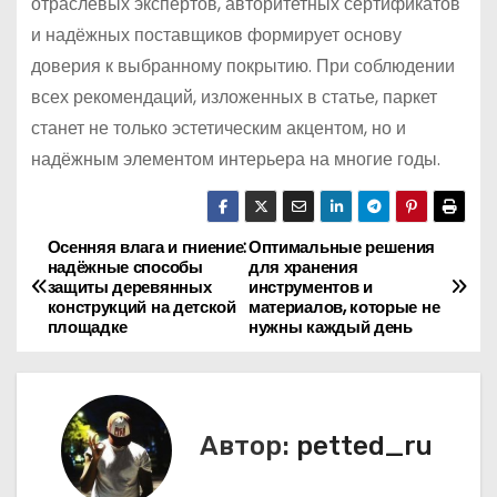
отраслевых экспертов, авторитетных сертификатов
и надёжных поставщиков формирует основу
доверия к выбранному покрытию. При соблюдении
всех рекомендаций, изложенных в статье, паркет
станет не только эстетическим акцентом, но и
надёжным элементом интерьера на многие годы.
Осенняя влага и гниение:
Оптимальные решения
Н
надёжные способы
для хранения
защиты деревянных
инструментов и
а
конструкций на детской
материалов, которые не
площадке
нужны каждый день
в
и
г
Автор:
petted_ru
а