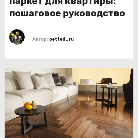
паркет для квартиры:
о
пошаговое руководство
м
у
Автор:
petted_ru