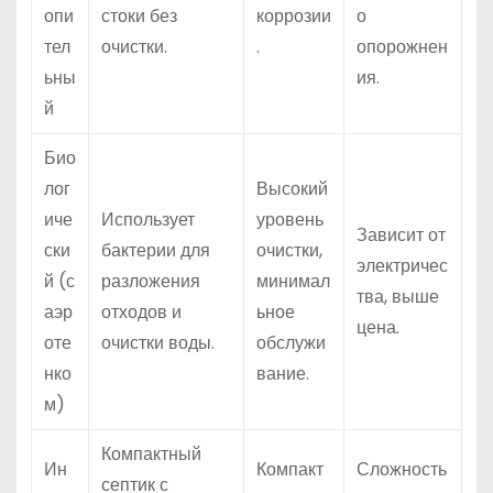
опи
стоки без
коррозии
о
тел
очистки.
.
опорожнен
ьны
ия.
й
Био
лог
Высокий
иче
Использует
уровень
Зависит от
ски
бактерии для
очистки,
электричес
й (с
разложения
минимал
тва, выше
аэр
отходов и
ьное
цена.
оте
очистки воды.
обслужи
нко
вание.
м)
Компактный
Ин
Компакт
Сложность
септик с