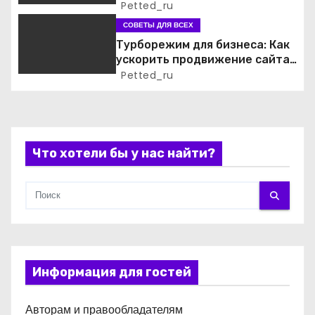
электрика
Petted_ru
п
СОВЕТЫ ДЛЯ ВСЕХ
Турборежим для бизнеса: Как
и
ускорить продвижение сайта
и обойти конкурентов
Petted_ru
с
я
м
Что хотели бы у нас найти?
Информация для гостей
Авторам и правообладателям