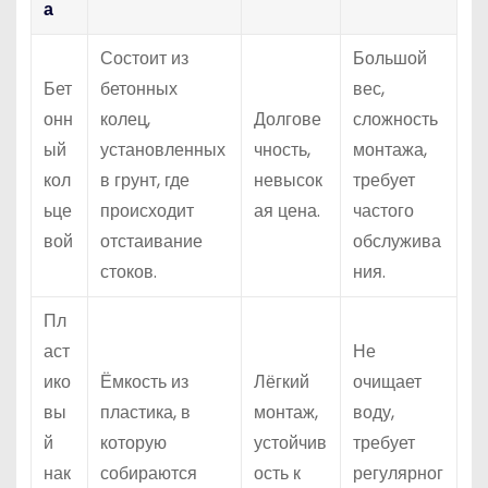
а
Состоит из
Большой
Бет
бетонных
вес,
онн
колец,
Долгове
сложность
ый
установленных
чность,
монтажа,
кол
в грунт, где
невысок
требует
ьце
происходит
ая цена.
частого
вой
отстаивание
обслужива
стоков.
ния.
Пл
аст
Не
ико
Ёмкость из
Лёгкий
очищает
вы
пластика, в
монтаж,
воду,
й
которую
устойчив
требует
нак
собираются
ость к
регулярног