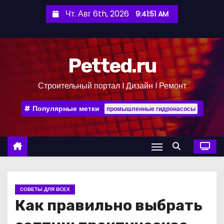
П
Чт. Авг 6th, 2026
9:41:52 AM
е
р
е
Petted.ru
й
т
Строительный портал l Дизайн l Ремонт
и
к
Популярные метки
промышленные гидронасосы
с
о
д
е
р
ж
СОВЕТЫ ДЛЯ ВСЕХ
и
Как правильно выбрать
м