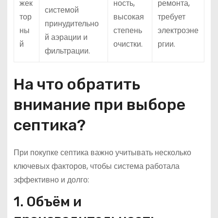
жек
ность,
ремонта,
системой
тор
высокая
требует
принудительно
ны
степень
электроэне
й аэрации и
й
очистки.
ргии.
фильтрации.
На что обратить
внимание при выборе
септика?
При покупке септика важно учитывать несколько
ключевых факторов, чтобы система работала
эффективно и долго:
1. Объём и