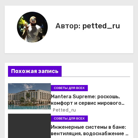
в
и
Автор:
petted_ru
г
а
ц
и
Похожая запись
я
СОВЕТЫ ДЛЯ ВСЕХ
п
Mantera Supreme: роскошь,
комфорт и сервис мирового
о
уровня
Petted_ru
СОВЕТЫ ДЛЯ ВСЕХ
з
Инженерные системы в бане:
а
вентиляция, водоснабжение и