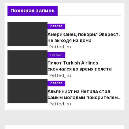
и
Похожая запись
я
ПАРСЕР
п
Американец покорил Эверест,
не выходя из дома
о
Petted_ru
ПАРСЕР
з
Пилот Turkish Airlines
а
скончался во время полета
Petted_ru
п
ПАРСЕР
Альпинист из Непала стал
и
самым молодым покорителем
всех 14 высочайших вершин
Petted_ru
с
мира
я