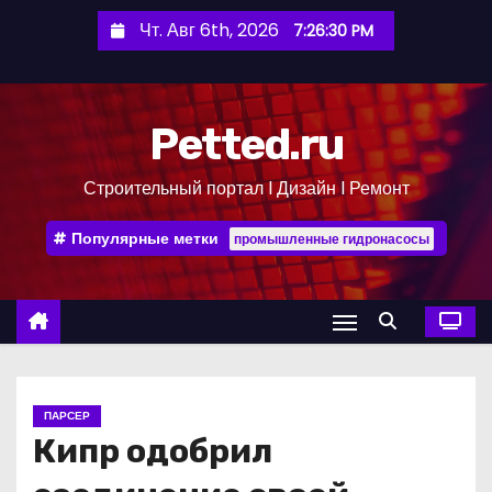
П
Чт. Авг 6th, 2026
7:26:31 PM
е
р
е
Petted.ru
й
т
Строительный портал l Дизайн l Ремонт
и
к
Популярные метки
промышленные гидронасосы
с
о
д
е
р
ж
ПАРСЕР
и
Кипр одобрил
м