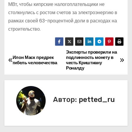
МВт, чтобы кипрские налогоплательщики не
столкнулись с ростом счетов за электроэнергию в
рамках своей 63-процентной доли в расходах на
строительство.
Эксперты проверили на
Н
Илон Маск предрек
подлинность монету в
гибель человечества
честь Криштиану
а
Роналду
в
и
Автор:
petted_ru
г
а
ц