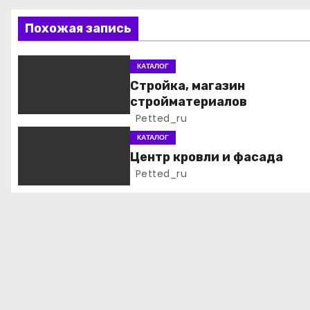
ц
Похожая запись
и
КАТАЛОГ
я
Стройка, магазин
стройматериалов
п
Petted_ru
о
КАТАЛОГ
Центр кровли и фасада
з
Petted_ru
а
п
и
с