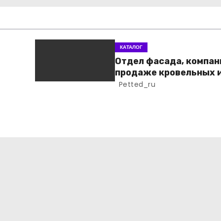
КАТАЛОГ
Отдел фасада, компан
продаже кровельных 
фасадных материало
Petted_ru