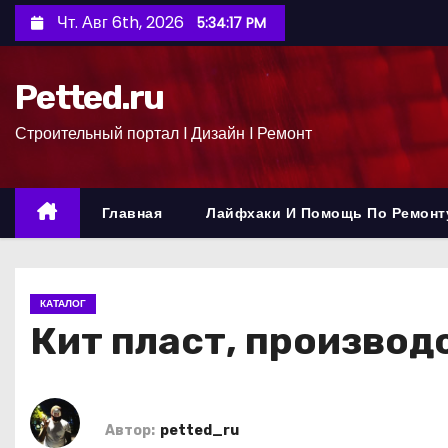
П
Чт. Авг 6th, 2026
5:34:18 PM
е
р
Petted.ru
е
й
Строительный портал l Дизайн l Ремонт
т
и
к
Главная
Лайфхаки И Помощь По Ремонт
с
о
д
КАТАЛОГ
е
Кит пласт, производ
р
ж
и
м
Автор:
petted_ru