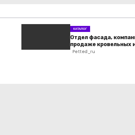
КАТАЛОГ
Отдел фасада, компан
продаже кровельных 
фасадных материало
Petted_ru