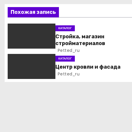
ц
Похожая запись
и
КАТАЛОГ
я
Стройка, магазин
стройматериалов
п
Petted_ru
о
КАТАЛОГ
Центр кровли и фасада
з
Petted_ru
а
п
и
с