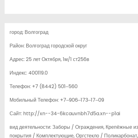
о
м
у
город: Волгоград
Район: Волгоград городской округ
Адрес: 25 лет Октября, 1м/1 ст256в
Индекс: 400119.0
Телефон: +7 (8442) 501‒560
Мобильный Телефон: +7‒906‒173‒17‒09
Сайт: http://xn--34-6kcauvnbh7d5a.xn--p1ai
вид деятельности: Заборы / Ограждения, Крепёжные и
покрытия / Комплектующие, Оргстекло / Поликарбонат