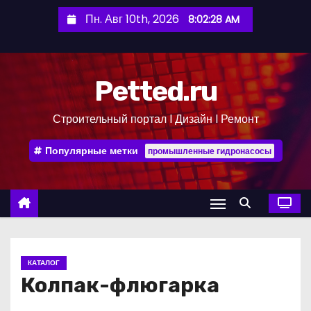
П
Пн. Авг 10th, 2026
8:02:28 AM
е
р
е
Petted.ru
й
т
Строительный портал l Дизайн l Ремонт
и
к
Популярные метки
промышленные гидронасосы
с
о
д
е
р
ж
КАТАЛОГ
и
Колпак-флюгарка
м