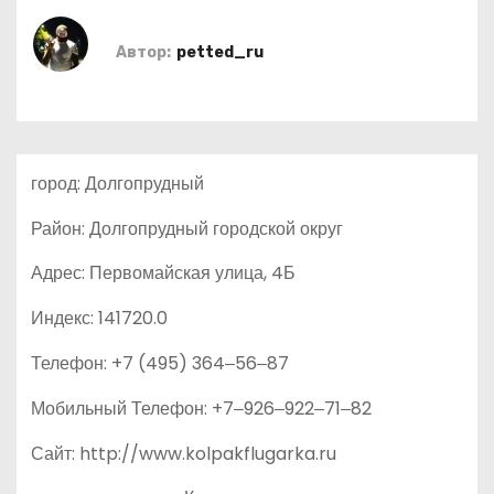
о
м
Автор:
petted_ru
у
город: Долгопрудный
Район: Долгопрудный городской округ
Адрес: Первомайская улица, 4Б
Индекс: 141720.0
Телефон: +7 (495) 364‒56‒87
Мобильный Телефон: +7‒926‒922‒71‒82
Сайт: http://www.kolpakflugarka.ru