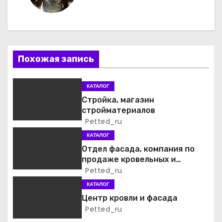
г
а
ц
Похожая запись
и
я
КАТАЛОГ
Стройка, магазин
п
стройматериалов
Petted_ru
о
КАТАЛОГ
з
Отдел фасада, компания по
продаже кровельных и
а
фасадных материалов
Petted_ru
КАТАЛОГ
п
Центр кровли и фасада
и
Petted_ru