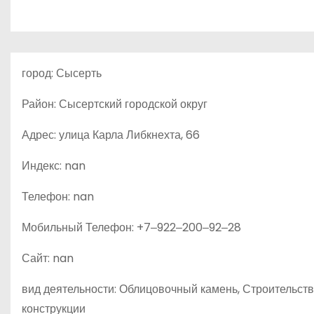
о
м
у
город: Сысерть
Район: Сысертский городской округ
Адрес: улица Карла Либкнехта, 66
Индекс: nan
Телефон: nan
Мобильный Телефон: +7‒922‒200‒92‒28
Сайт: nan
вид деятельности: Облицовочный камень, Строительств
конструкции