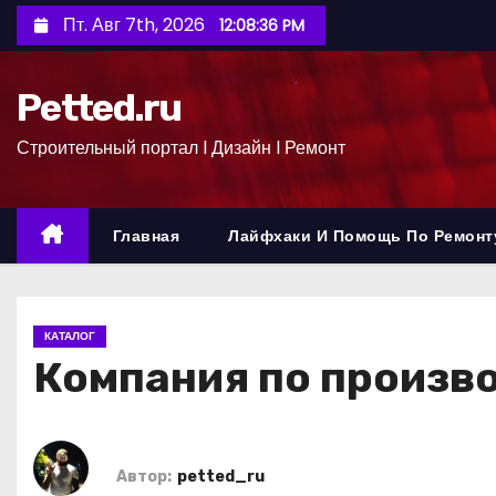
П
Пт. Авг 7th, 2026
12:08:37 PM
е
р
Petted.ru
е
й
Строительный портал l Дизайн l Ремонт
т
и
к
Главная
Лайфхаки И Помощь По Ремонт
с
о
д
КАТАЛОГ
е
Компания по произво
р
ж
и
м
Автор:
petted_ru