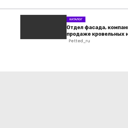
КАТАЛОГ
Отдел фасада, компан
продаже кровельных 
фасадных материало
Petted_ru