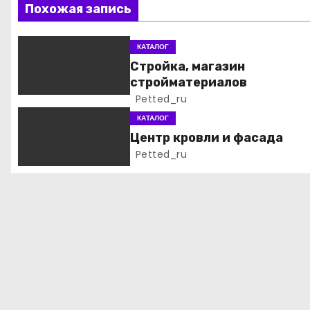
ц
Похожая запись
и
КАТАЛОГ
я
Стройка, магазин
стройматериалов
п
Petted_ru
о
КАТАЛОГ
Центр кровли и фасада
з
Petted_ru
а
п
и
с
я