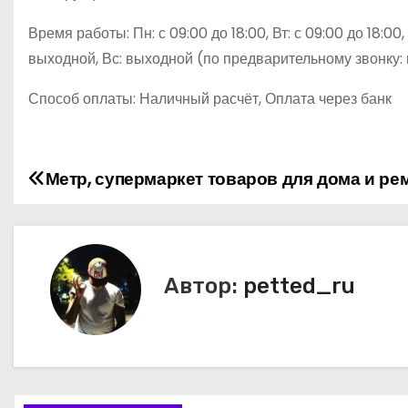
Время работы: Пн: с 09:00 до 18:00, Вт: с 09:00 до 18:00, С
выходной, Вс: выходной (по предварительному звонку:
Способ оплаты: Наличный расчёт, Оплата через банк
Метр, супермаркет товаров для дома и ре
Н
а
в
Автор:
petted_ru
и
г
а