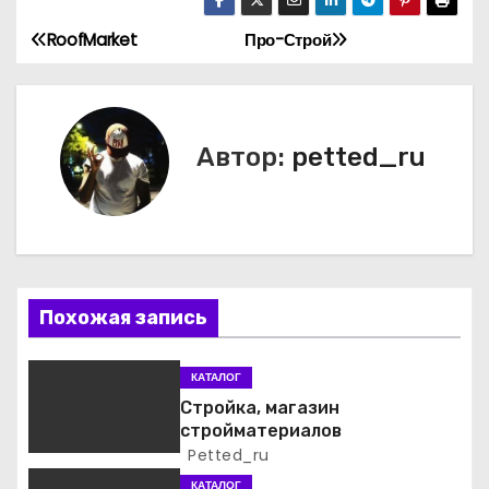
RoofMarket
Про-Строй
Н
а
в
Автор:
petted_ru
и
г
а
Похожая запись
ц
и
КАТАЛОГ
Стройка, магазин
я
стройматериалов
Petted_ru
п
КАТАЛОГ