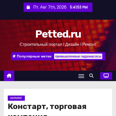
П
Пт. Авг 7th, 2026
5:41:53 PM
е
р
е
Petted.ru
й
т
Строительный портал l Дизайн l Ремонт
и
к
Популярные метки
промышленные гидронасосы
с
о
д
е
р
ж
КАТАЛОГ
и
Констарт, торговая
м