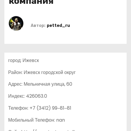
компания
о
м
у
Автор:
petted_ru
город: Ижевск
Район: Ижевск городской округ
Адрес: Мельничная улица, 60
Индекс: 426063.0
Телефон: +7 (3412) 99‒81‒81
Мобильный Телефон: nan