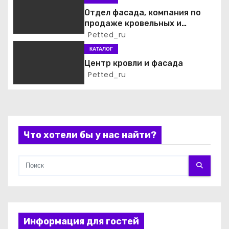
о
Отдел фасада, компания по
продаже кровельных и
з
фасадных материалов
Petted_ru
а
КАТАЛОГ
Центр кровли и фасада
п
Petted_ru
и
с
Что хотели бы у нас найти?
я
м
Информация для гостей