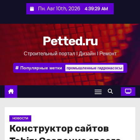
П
Пн. Авг 10th, 2026
4:39:30 AM
е
р
е
Petted.ru
й
т
Строительный портал l Дизайн l Ремонт
и
к
Популярные метки
промышленные гидронасосы
с
о
д
е
р
ж
НОВОСТИ
и
Конструктор сайтов
м