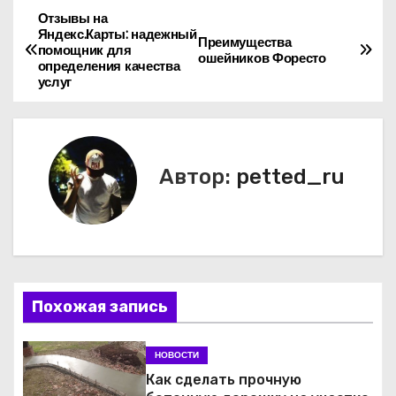
Отзывы на
Н
Яндекс.Карты: надежный
Преимущества
помощник для
а
ошейников Форесто
определения качества
услуг
в
и
г
Автор:
petted_ru
а
ц
и
Похожая запись
я
п
НОВОСТИ
Как сделать прочную