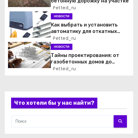
о
бетонную дорожку на участке
Petted_ru
з
НОВОСТИ
а
Как выбрать и установить
автоматику для откатных
п
ворот: практический гид
Petted_ru
НОВОСТИ
и
Тайны проектирования: от
газобетонных домов до
с
роскошных СПА‑комплексов в
Petted_ru
руках архитектурного бюро
я
м
Что хотели бы у нас найти?