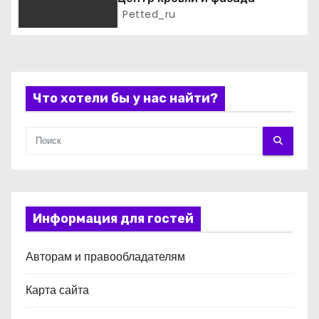
и
Petted_ru
с
я
м
Что хотели бы у нас найти?
Информация для гостей
Авторам и правообладателям
Карта сайта