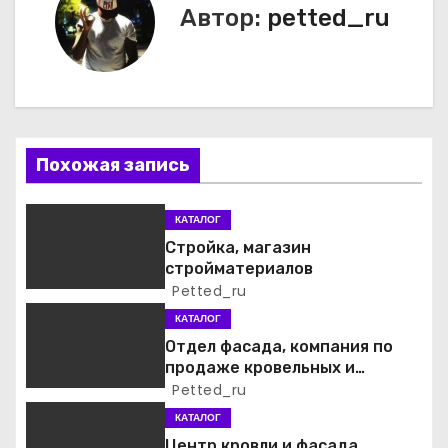
Автор:
petted_ru
г
а
ц
и
Похожая запись
я
КАТАЛОГ
п
Стройка, магазин
стройматериалов
о
Petted_ru
КАТАЛОГ
з
Отдел фасада, компания по
а
продаже кровельных и
фасадных материалов
Petted_ru
п
КАТАЛОГ
Центр кровли и фасада