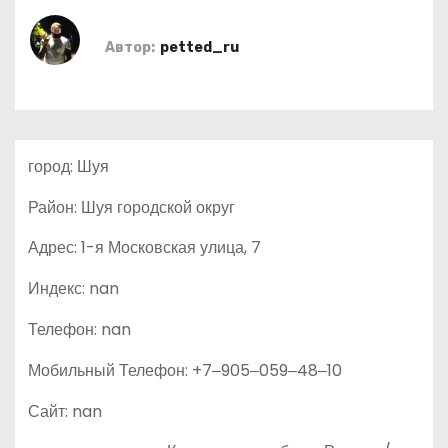
о
м
Автор:
petted_ru
у
город: Шуя
Район: Шуя городской округ
Адрес: 1-я Московская улица, 7
Индекс: nan
Телефон: nan
Мобильный Телефон: +7‒905‒059‒48‒10
Сайт: nan