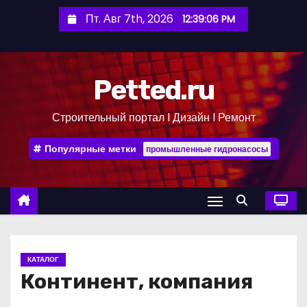
П
Пт. Авг 7th, 2026
12:39:07 PM
е
р
е
Petted.ru
й
т
Строительный портал l Дизайн l Ремонт
и
к
Популярные метки
промышленные гидронасосы
с
о
д
е
р
ж
КАТАЛОГ
и
Континент, компания
м