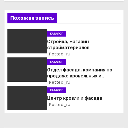
ц
Похожая запись
и
я
КАТАЛОГ
Стройка, магазин
п
стройматериалов
Petted_ru
о
КАТАЛОГ
з
Отдел фасада, компания по
продаже кровельных и
а
фасадных материалов
Petted_ru
КАТАЛОГ
п
Центр кровли и фасада
и
Petted_ru
с