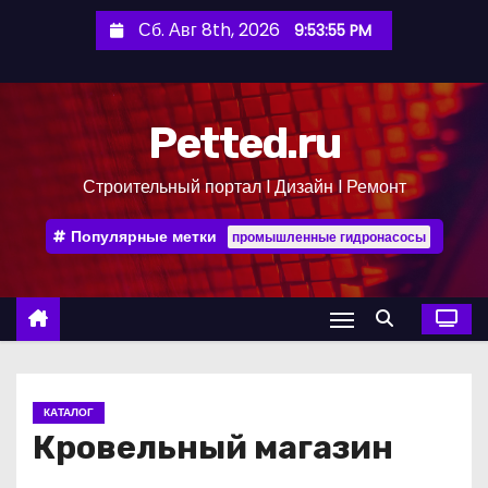
П
Сб. Авг 8th, 2026
9:53:56 PM
е
р
е
Petted.ru
й
т
Строительный портал l Дизайн l Ремонт
и
к
Популярные метки
промышленные гидронасосы
с
о
д
е
р
ж
КАТАЛОГ
и
Кровельный магазин
м