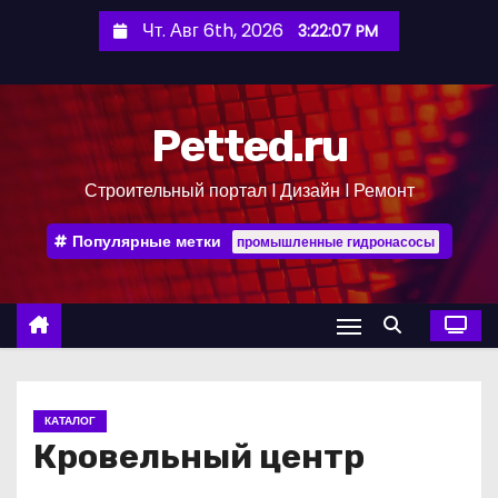
П
Чт. Авг 6th, 2026
3:22:08 PM
е
р
е
Petted.ru
й
т
Строительный портал l Дизайн l Ремонт
и
к
Популярные метки
промышленные гидронасосы
с
о
д
е
р
ж
КАТАЛОГ
и
Кровельный центр
м