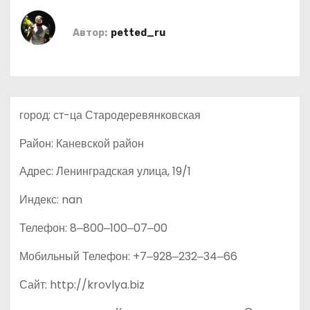
о
м
Автор:
petted_ru
у
город: ст-ца Стародеревянковская
Район: Каневской район
Адрес: Ленинградская улица, 19/1
Индекс: nan
Телефон: 8‒800‒100‒07‒00
Мобильный Телефон: +7‒928‒232‒34‒66
Сайт: http://krovlya.biz