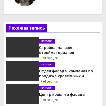
г
а
ц
Похожая запись
и
я
КАТАЛОГ
Стройка, магазин
п
стройматериалов
Petted_ru
о
КАТАЛОГ
з
Отдел фасада, компания по
продаже кровельных и
а
фасадных материалов
Petted_ru
КАТАЛОГ
п
Центр кровли и фасада
и
Petted_ru