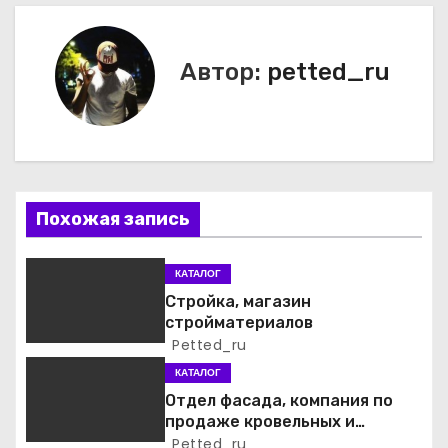
а
в
Автор:
petted_ru
и
г
а
Похожая запись
ц
и
КАТАЛОГ
Стройка, магазин
я
стройматериалов
Petted_ru
п
КАТАЛОГ
о
Отдел фасада, компания по
продаже кровельных и
з
фасадных материалов
Petted_ru