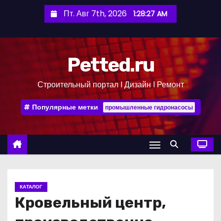
П
Пт. Авг 7th, 2026
1:28:28 AM
е
р
е
Petted.ru
й
т
Строительный портал l Дизайн l Ремонт
и
к
Популярные метки
промышленные гидронасосы
с
о
д
е
р
ж
КАТАЛОГ
и
Кровельный центр,
м