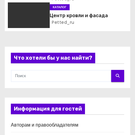
а
КАТАЛОГ
Центр кровли и фасада
п
Petted_ru
и
с
Что хотели бы у нас найти?
я
м
Информация для гостей
Авторам и правообладателям