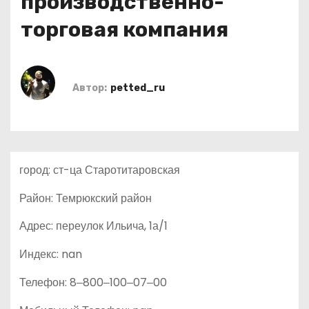
производственно-
о
торговая компания
м
у
Автор:
petted_ru
город: ст-ца Старотитаровская
Район: Темрюкский район
Адрес: переулок Ильича, 1а/1
Индекс: nan
Телефон: 8‒800‒100‒07‒00