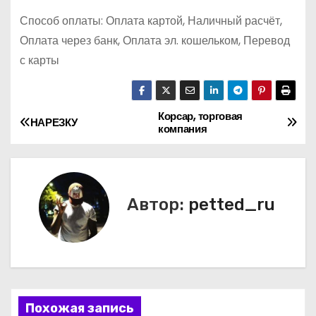
Способ оплаты: Оплата картой, Наличный расчёт,
Оплата через банк, Оплата эл. кошельком, Перевод
с карты
Корсар, торговая
Н
НАРЕЗКУ
компания
а
в
Автор:
petted_ru
и
г
а
ц
Похожая запись