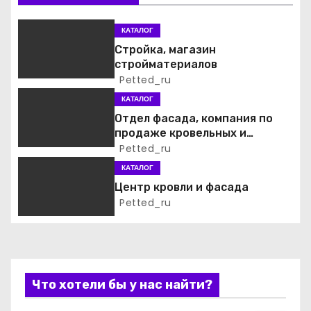
и
КАТАЛОГ
я
Стройка, магазин
стройматериалов
п
Petted_ru
о
КАТАЛОГ
Отдел фасада, компания по
з
продаже кровельных и
фасадных материалов
Petted_ru
а
КАТАЛОГ
п
Центр кровли и фасада
Petted_ru
и
с
я
Что хотели бы у нас найти?
м