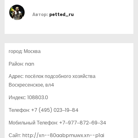
о
м
Автор:
petted_ru
у
город: Москва
Район: nan
Адрес: посёлок подсобного хозяйства
Воскресенское, вл4
Индекс: 108803.0
Телефон: +7 (495) 023‒19‒84
Мобильный Телефон: +7‒977‒872‒69‒34
Сайт: http://xn--80aabpmuwx.xn--p1ai