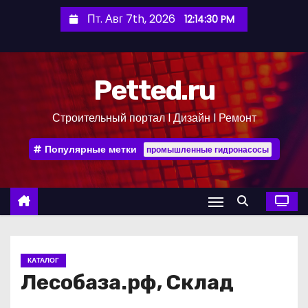
П
Пт. Авг 7th, 2026
12:14:31 PM
е
р
е
Petted.ru
й
т
Строительный портал l Дизайн l Ремонт
и
к
Популярные метки
промышленные гидронасосы
с
о
д
е
р
ж
КАТАЛОГ
и
Лесобаза.рф, Склад
м