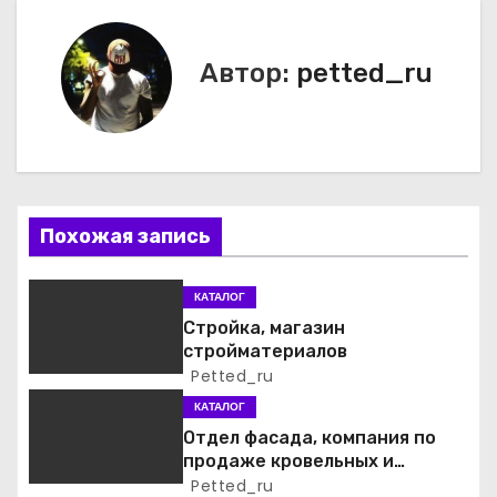
в
Автор:
petted_ru
и
г
а
ц
Похожая запись
и
КАТАЛОГ
я
Стройка, магазин
стройматериалов
п
Petted_ru
о
КАТАЛОГ
Отдел фасада, компания по
з
продаже кровельных и
фасадных материалов
Petted_ru