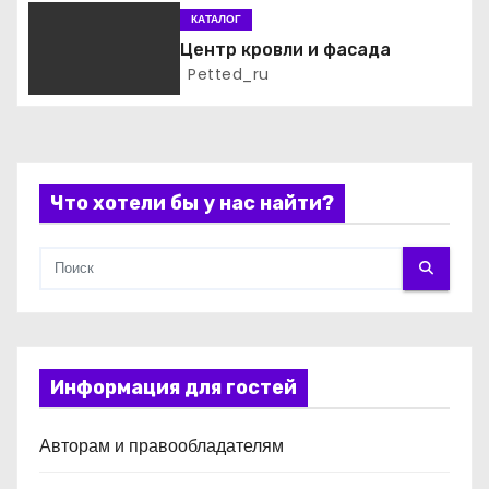
а
КАТАЛОГ
п
Центр кровли и фасада
Petted_ru
и
с
я
Что хотели бы у нас найти?
м
Информация для гостей
Авторам и правообладателям