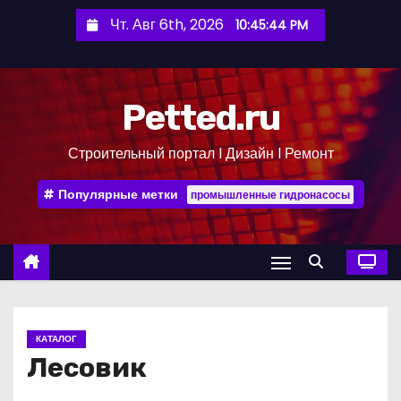
П
Чт. Авг 6th, 2026
10:45:45 PM
е
р
е
Petted.ru
й
т
Строительный портал l Дизайн l Ремонт
и
к
Популярные метки
промышленные гидронасосы
с
о
д
е
р
ж
КАТАЛОГ
и
Лесовик
м