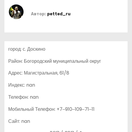
о
м
Автор:
petted_ru
у
город: с. Доскино
Район: Богородский муниципальный округ
Адрес: Магистральная, 61/8
Индекс: nan
Телефон: nan
Мобильный Телефон: +7‒910‒109‒71‒11
Сайт: nan