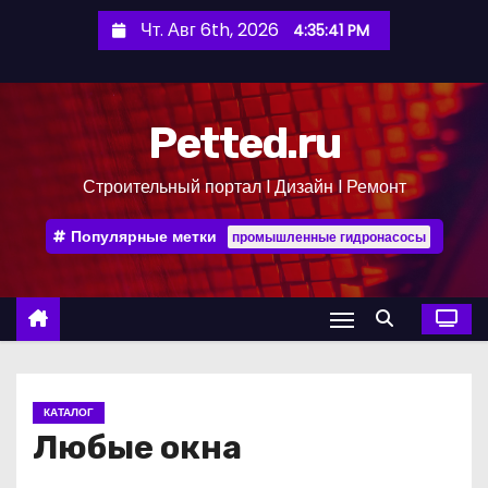
П
Чт. Авг 6th, 2026
4:35:42 PM
е
р
е
Petted.ru
й
т
Строительный портал l Дизайн l Ремонт
и
к
Популярные метки
промышленные гидронасосы
с
о
д
е
р
ж
КАТАЛОГ
и
Любые окна
м