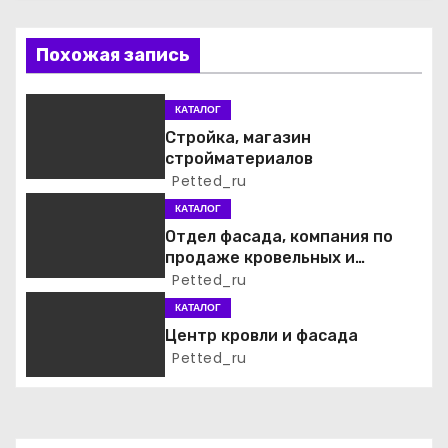
а
Похожая запись
ц
и
КАТАЛОГ
Стройка, магазин
я
стройматериалов
Petted_ru
п
КАТАЛОГ
о
Отдел фасада, компания по
продаже кровельных и
з
фасадных материалов
Petted_ru
а
КАТАЛОГ
Центр кровли и фасада
п
Petted_ru
и
с