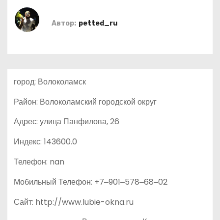
о
м
Автор:
petted_ru
у
город: Волоколамск
Район: Волоколамский городской округ
Адрес: улица Панфилова, 26
Индекс: 143600.0
Телефон: nan
Мобильный Телефон: +7‒901‒578‒68‒02
Сайт: http://www.lubie-okna.ru